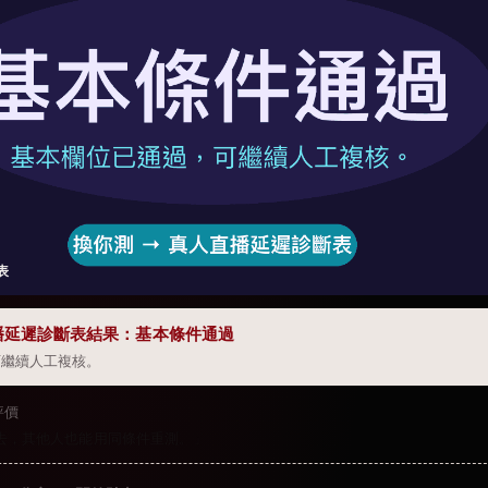
表
播延遲診斷表結果：基本條件通過
可繼續人工複核。
評價
去，其他人也能用同條件重測。