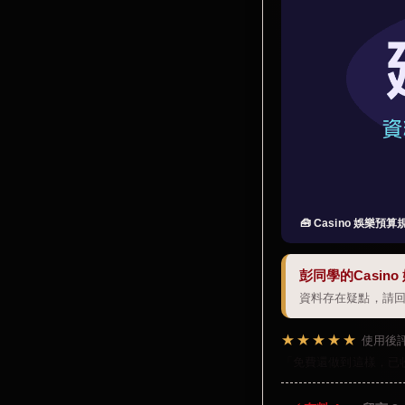
🧰 Casino 娛樂預
彭同學的Casi
資料存在疑點，請
★★★★★
使用後
免費還做到這樣，已