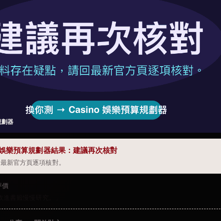
算規劃器
no 娛樂預算規劃器結果：建議再次核對
回最新官方頁逐項核對。
評價
收進書籤慢慢研究。