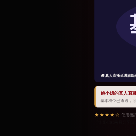
🧰 真人直播延遲診斷
施小姐的真人直
基本欄位已通過，
★★★★☆
使用後
測完把結果頁分享出