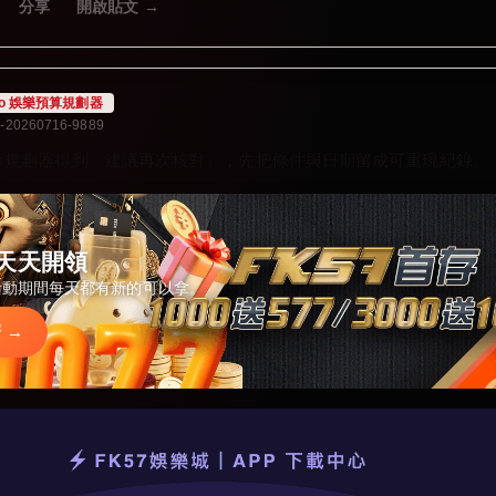
分享
開啟貼文 →
ino 娛樂預算規劃器
7-20260716-9889
娛樂預算規劃器得到「建議再次核對」，先把條件與日期留成可重現紀錄。
天天開領
活動期間每天都有新的可以拿。
 →