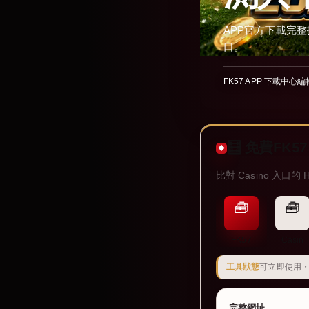
APP官方下載完
口。
FK57 APP 下載中心
🧮 免費FK
比對 Casino 入
🧰
🧰
FK57
Casin
工具狀態
可立即使用
完整網址