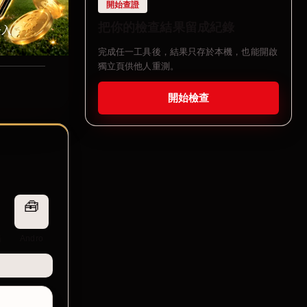
開始查證
把你的檢查結果留成紀錄
冊入
完成任一工具後，結果只存於本機，也能開啟
獨立頁供他人重測。
開始檢查
🧰
🧰
🧰
🔁
🧰
📡
錯
Andro
真人直播延
真人百家樂
Casin
Casin
真人桌流程