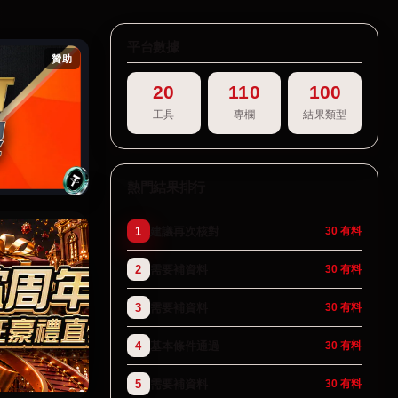
平台數據
贊助
20
110
100
工具
專欄
結果類型
熱門結果排行
1
建議再次核對
30 有料
2
需要補資料
30 有料
3
需要補資料
30 有料
4
基本條件通過
30 有料
5
需要補資料
30 有料