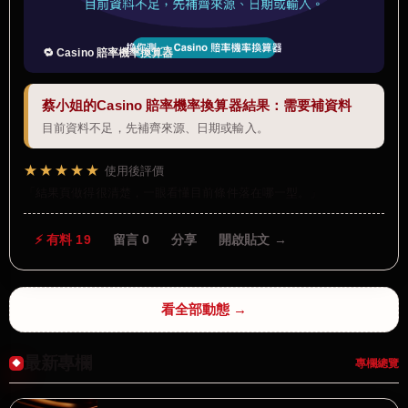
🔁 Casino 賠率機率換算器
蔡小姐的Casino 賠率機率換算器結果：需要補資料
目前資料不足，先補齊來源、日期或輸入。
★★★★★
使用後評價
結果頁做得很清楚，一眼看懂目前條件落在哪一型。
⚡ 有料 19
留言 0
分享
開啟貼文 →
看全部動態 →
最新專欄
專欄總覽