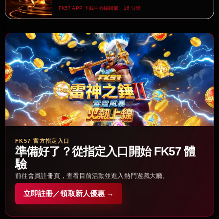
FK57 APP 下載中心編輯部・16 分鐘
FK57 官方指定入口
準備好了？從指定入口開始 FK57 體
驗
前往會員註冊頁，查看目前活動並進入熱門遊戲大廳。
立即註冊／領取新人優惠 →