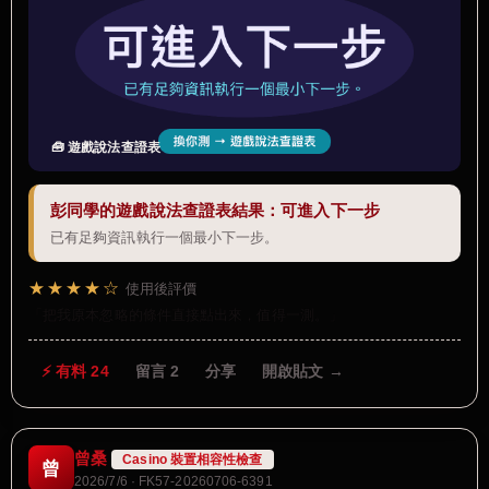
🧰 遊戲說法查證表
彭同學的遊戲說法查證表結果：可進入下一步
已有足夠資訊執行一個最小下一步。
★★★★☆
使用後評價
把我原本忽略的條件直接點出來，值得一測。
⚡ 有料 24
留言 2
分享
開啟貼文 →
曾桑
Casino 裝置相容性檢查
曾
2026/7/6 · FK57-20260706-6391