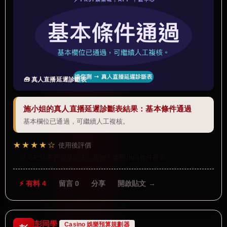
🧰 真人直播延遲診斷表
施小姐的真人直播延遲診斷表結果：基本條件通過
基本欄位已通過，可繼續人工複核。
★★★★☆
使用後評價
測完把結果頁分享出去，其他人也能用同條件重測。
⚡ 有料 4
留言 0
分享
開啟貼文 →
彭同學
Casino 娛樂預算規劃器