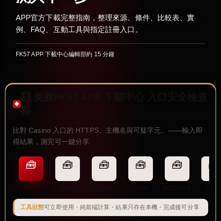
APP官方下載完整指南，整理來源、條件、比較表、實
例、FAQ、互動工具與指定註冊入口。
FK57 APP 下載中心編輯部
約 15 分鐘
🧮 免費FK57 APP 下載中心 入口安全檢查
器
比對 Casino 入口的 HTTPS、主機名與可疑字元。——輸入即
得結果，測完可一鍵分享
🧰
🧰
🧰
🧰
🧰
🧰
FK57
Casin
Casin
Casin
遊戲說法查
Casi
工具狀態
可立即使用・純前端計算・結果只存在本機・完成後可分享