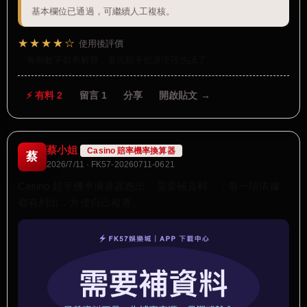
基本欄位已通過，可繼續人工複核。
★★★★☆
使用後評價
每個數字都有解釋，看完順手把原理段也讀了。
⚡ 有料 2
留言 1
分享
開啟貼文 →
蔡小姐
Casino 賠率機率換算器
蔡
2026/7/11 · FK57-20260711-0621
Casino 賠率機率換算器跑出「需要補資料」，每一項依據
都有列出，方便自己複查。