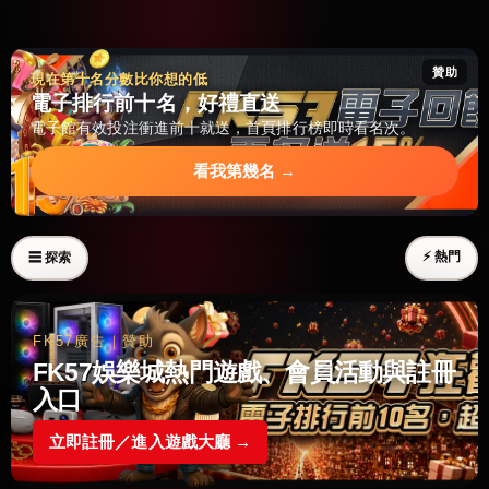
贊助
現在第十名分數比你想的低
電子排行前十名，好禮直送
電子館有效投注衝進前十就送，首頁排行榜即時看名次。
看我第幾名 →
⚡ 熱門
☰ 探索
FK57廣告｜贊助
FK57娛樂城熱門遊戲、會員活動與註冊
入口
立即註冊／進入遊戲大廳 →