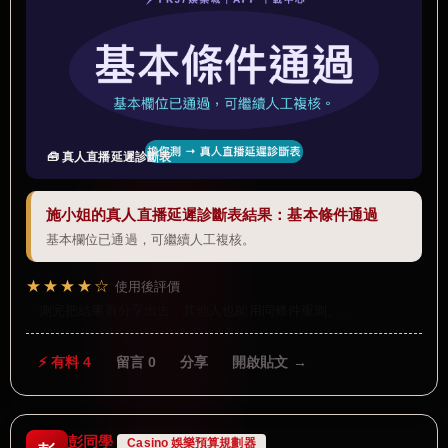
🧰 真人直播延遲診斷表
施小姐的真人直播延遲診斷表結果：基本條件通過
基本欄位已通過，可繼續人工複核。
★★★★☆
使用後評價
測完把結果頁分享出去，其他人也能用同條件重測。
⚡ 有料 4
留言 0
分享
開啟貼文 →
彭同學
Casino 娛樂預算規劃器