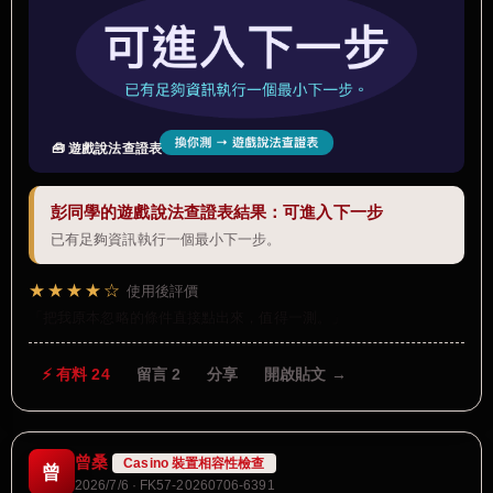
🧰 遊戲說法查證表
彭同學的遊戲說法查證表結果：可進入下一步
已有足夠資訊執行一個最小下一步。
★★★★☆
使用後評價
把我原本忽略的條件直接點出來，值得一測。
⚡ 有料 24
留言 2
分享
開啟貼文 →
曾桑
Casino 裝置相容性檢查
曾
2026/7/6 · FK57-20260706-6391