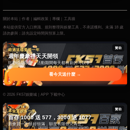
關於本站
｜
作者
｜
編輯政策
｜
專欄
｜
工具牆
本站提供官方入口辨識、規則整理與娛樂工具，不承諾獲利。未滿 18 歲
請勿參與；請先設定時間與預算上限。
贊助
錯過這檔要等一年
週年慶豪禮天天開領
狂歡檔期限定，活動期間每天都有新的可以拿。
看今天送什麼 →
© 2026 FK57娛樂城｜APP 下載中心
贊助
本金直接多一半
首存 1000 送 577，3000 送 1077
新會員一次領好領滿，額度有限領完為止。