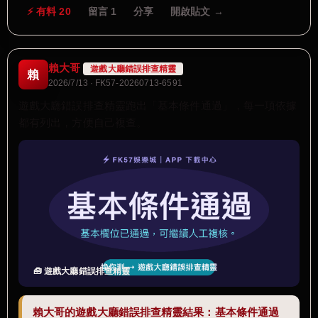
⚡ 有料 20
留言 1
分享
開啟貼文 →
賴大哥
遊戲大廳錯誤排查精靈
賴
2026/7/13 · FK57-20260713-6591
遊戲大廳錯誤排查精靈跑出「基本條件通過」，每一項依據
都有列出，方便自己複查。
🧰 遊戲大廳錯誤排查精靈
賴大哥的遊戲大廳錯誤排查精靈結果：基本條件通過