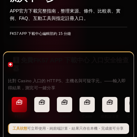
APP官方下載完整指南，整理來源、條件、比較表、實
例、FAQ、互動工具與指定註冊入口。
FK57 APP 下載中心編輯部
約 15 分鐘
🧮 免費FK57 APP 下載中心 入口安全檢查
器
比對 Casino 入口的 HTTPS、主機名與可疑字元。——輸入即
得結果，測完可一鍵分享
🧰
🧰
🧰
🧰
🧰
🧰
FK57
Casin
Casin
Casin
遊戲說法查
Casi
工具狀態
可立即使用・純前端計算・結果只存在本機・完成後可分享