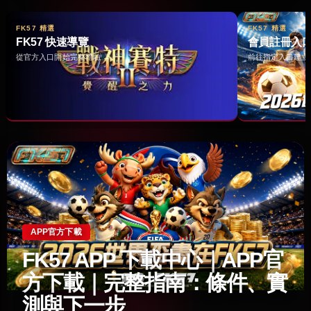
FK57 精選
FK57 精選
FK57 快速導覽
會員註冊入
從官方入口開始完整體驗 →
前往指定入口建立
APP官方下載
FK57 APP 下載中心｜APP官
方下載｜完整指南：條件、實
測與下一步