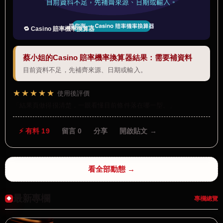
🔁 Casino 賠率機率換算器
蔡小姐的Casino 賠率機率換算器結果：需要補資料
目前資料不足，先補齊來源、日期或輸入。
★★★★★
使用後評價
結果頁做得很清楚，一眼看懂目前條件落在哪一型。
⚡ 有料 19
留言 0
分享
開啟貼文 →
看全部動態 →
最新專欄
專欄總覽