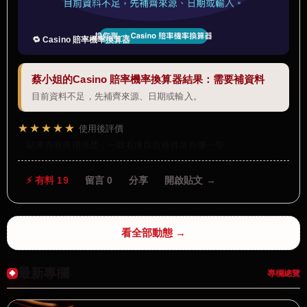
🔁 Casino 賠率機率換算器
蔡小姐的Casino 賠率機率換算器結果：需要補資料
目前資料不足，先補齊來源、日期或輸入。
★★★★★
使用後評價
結果頁做得很清楚，一眼看懂目前條件落在哪一型。
⚡ 有料 19
留言 0
分享
開啟貼文 →
看全部動態 →
最新專欄
專欄總覽