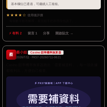
基本欄位已通過，可繼續人工複核。
★★★★☆
使用後評價
每個數字都有解釋，看完順手把原理段也讀了。
⚡ 有料 2
留言 1
分享
開啟貼文 →
蔡小姐
Casino 賠率機率換算器
蔡
2026/7/11 · FK57-20260711-0621
Casino 賠率機率換算器跑出「需要補資料」，每一項依據
都有列出，方便自己複查。