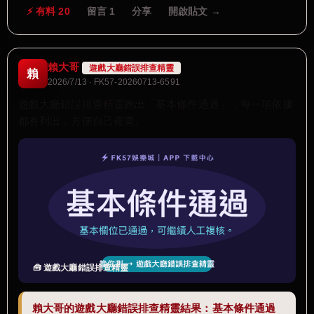
⚡ 有料 20
留言 1
分享
開啟貼文 →
賴大哥
遊戲大廳錯誤排查精靈
賴
2026/7/13 · FK57-20260713-6591
遊戲大廳錯誤排查精靈跑出「基本條件通過」，每一項依據
都有列出，方便自己複查。
🧰 遊戲大廳錯誤排查精靈
賴大哥的遊戲大廳錯誤排查精靈結果：基本條件通過