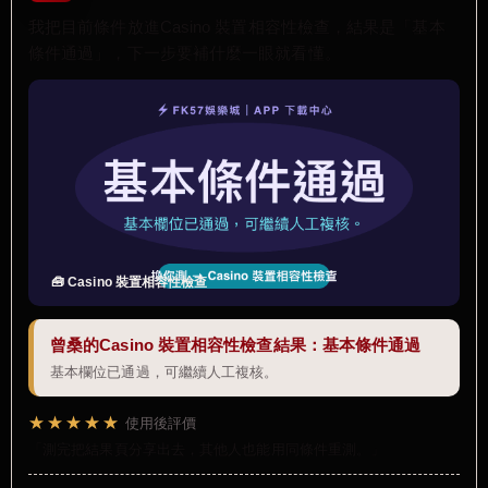
我把目前條件放進Casino 裝置相容性檢查，結果是「基本
條件通過」，下一步要補什麼一眼就看懂。
🧰 Casino 裝置相容性檢查
曾桑的Casino 裝置相容性檢查結果：基本條件通過
基本欄位已通過，可繼續人工複核。
★★★★★
使用後評價
測完把結果頁分享出去，其他人也能用同條件重測。