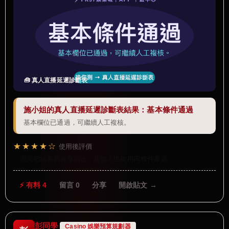
🧰 真人直播延遲診斷表
施小姐的真人直播延遲診斷表結果：基本條件通過
基本欄位已通過，可繼續人工複核。
★★★★☆
使用後評價
測完把結果頁分享出去，其他人也能用同條件重測。
⚡ 有料 4
留言 0
分享
開啟貼文 →
彭同學
Casino 娛樂預算規劃器