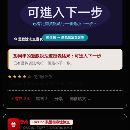
🧰 遊戲說法查證表
彭同學的遊戲說法查證表結果：可進入下一步
已有足夠資訊執行一個最小下一步。
★★★★☆
使用後評價
把我原本忽略的條件直接點出來，值得一測。
⚡ 有料 24
留言 2
分享
開啟貼文 →
曾桑
Casino 裝置相容性檢查
曾
2026/7/6 · FK57-20260706-6391