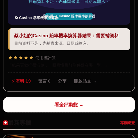
🔁 Casino 賠率機率換算器
蔡小姐的Casino 賠率機率換算器結果：需要補資料
目前資料不足，先補齊來源、日期或輸入。
★★★★★
使用後評價
結果頁做得很清楚，一眼看懂目前條件落在哪一型。
⚡ 有料 19
留言 0
分享
開啟貼文 →
看全部動態 →
最新專欄
專欄總覽