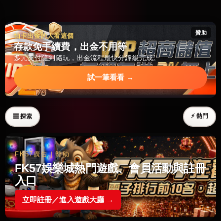
贊助
怕卡出金的人看這個
存款免手續費，出金不用等
多元支付隨到隨玩，出金流程最快分鐘級完成。
試一筆看看 →
⚡ 熱門
☰ 探索
FK57廣告｜贊助
FK57娛樂城熱門遊戲、會員活動與註冊
入口
立即註冊／進入遊戲大廳 →