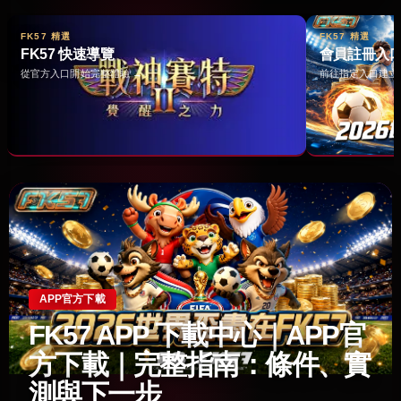
FK57 精選
FK57 精選
FK57 快速導覽
會員註冊入
從官方入口開始完整體驗 →
前往指定入口建立
APP官方下載
FK57 APP 下載中心｜APP官
方下載｜完整指南：條件、實
測與下一步