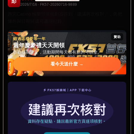
彭
2026/7/16 · FK57-20260716-9889
跑完Casino 娛樂預算規劃器得到「建議再次核對」，先把
條件與日期留成可重現紀錄。
贊助
錯過這檔要等一年
週年慶豪禮天天開領
狂歡檔期限定，活動期間每天都有新的可以拿。
看今天送什麼 →