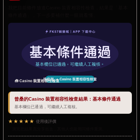
我把目前條件放進Casino 裝置相容性檢查，結果是「基本
條件通過」，下一步要補什麼一眼就看懂。
🧰 Casino 裝置相容性檢查
曾桑的Casino 裝置相容性檢查結果：基本條件通過
基本欄位已通過，可繼續人工複核。
★★★★★
使用後評價
測完把結果頁分享出去，其他人也能用同條件重測。