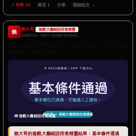
⚡ 有料 20
留言 1
分享
開啟貼文 →
賴大哥
遊戲大廳錯誤排查精靈
賴
2026/7/13 · FK57-20260713-6591
遊戲大廳錯誤排查精靈跑出「基本條件通過」，每一項依據
都有列出，方便自己複查。
🧰 遊戲大廳錯誤排查精靈
賴大哥的遊戲大廳錯誤排查精靈結果：基本條件通過