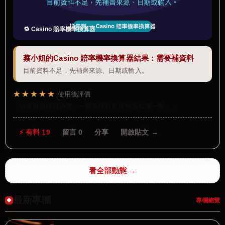
🔁 Casino 賠率機率換算器
蔡小姐的Casino 賠率機率換算器結果：需要補資料
目前資料不足，先補齊來源、日期或輸入。
★★★★★
使用後評價
結果頁做得很清楚，一眼看懂目前條件落在哪一型。
⚡ 有料 19
留言 0
分享
開啟貼文 →
看全部動態 →
最新專欄
專欄總覽