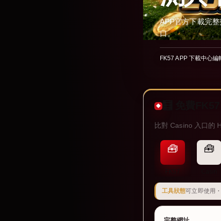
APP官方下載完
口。
FK57 APP 下載中心
🧮 免費FK
比對 Casino 入
🧰
🧰
FK57
Casin
工具狀態
可立即使用
完整網址