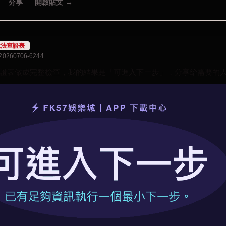
分享
開啟貼文 →
說法查證表
-20260706-6244
證表做成完整檢查，我的結果是「可進入下一步」，分享給需要的