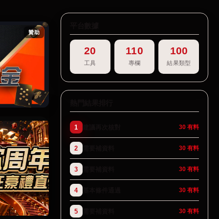
平台數據
贊助
20
110
100
工具
專欄
結果類型
熱門結果排行
1
建議再次核對
30 有料
2
需要補資料
30 有料
3
需要補資料
30 有料
4
基本條件通過
30 有料
5
需要補資料
30 有料