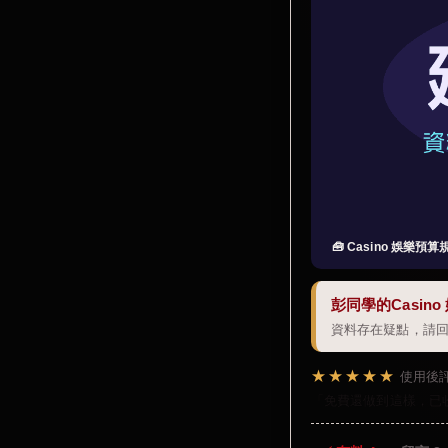
🧰 Casino 娛樂預
彭同學的Casi
資料存在疑點，請
★★★★★
使用後
免費還做到這樣，已