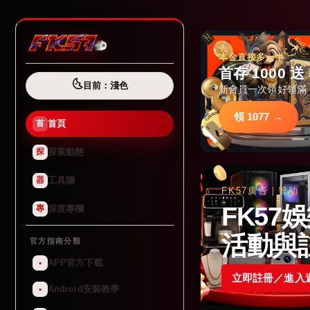
本金直接多一半
首存 1000 送 
🌜
目前：淺色
新會員一次領好領滿
領 1077 →
首
首頁
探
探索動態
器
工具牆
FK57廣告｜贊助
FK5
專
深度專欄
活動與
官方指南分類
APP官方下載
▪
立即註冊／進入
Android安裝教學
▪