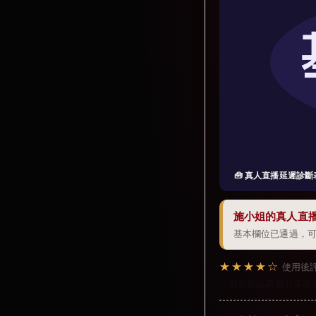
🧰 真人直播延遲診斷
施小姐的真人直
基本欄位已通過，
★★★★☆
使用後
測完把結果頁分享出