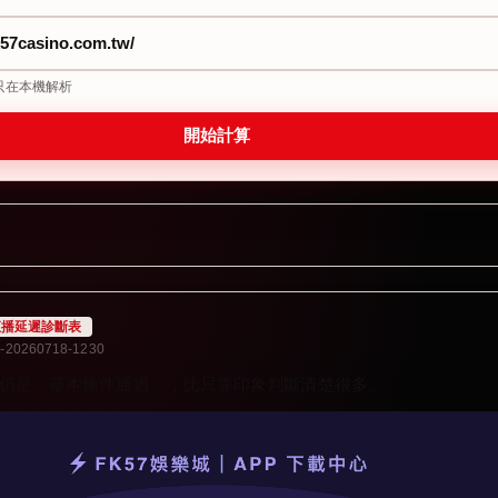
只在本機解析
開始計算
直播延遲診斷表
7-20260718-1230
仍是「基本條件通過」，比只靠印象判斷清楚很多。