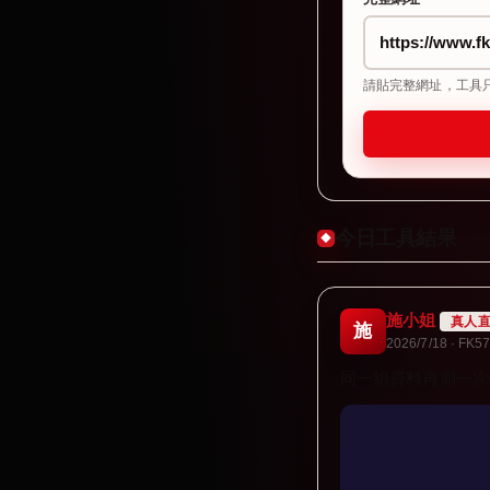
請貼完整網址，工具
今日工具結果
施小姐
真人
施
2026/7/18 · FK5
同一組資料再測一次