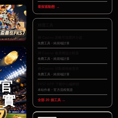
看探索動態 →
專區
式遊戲大廳 →
精選工具
🧰 Casino 攻略可信度評分器
免費工具・純前端計算
🧰 Casino 會員權益比較器
免費工具・純前端計算
🧰 Casino 活動資格檢查表
免費工具・純前端計算
P官
FK57 APP 下載中心編輯部
本站作者・官方流程查證
、實
全部 20 個工具 →