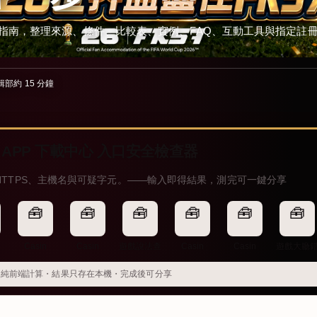
整指南，整理來源、條件、比較表、實例、FAQ、互動工具與指定註
編輯部
約 15 分鐘
57 APP 下載中心 入口安全檢查器
口的 HTTPS、主機名與可疑字元。——輸入即得結果，測完可一鍵分享
🧰
🧰
🧰
🧰
🧰
🧰
Casin
Casin
遊戲說法查
Casin
Casin
遊戲大廳
・純前端計算・結果只存在本機・完成後可分享