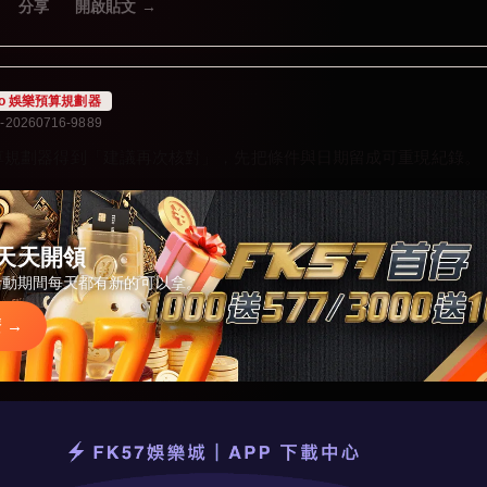
分享
開啟貼文 →
ino 娛樂預算規劃器
7-20260716-9889
娛樂預算規劃器得到「建議再次核對」，先把條件與日期留成可重現紀錄。
天天開領
活動期間每天都有新的可以拿。
 →