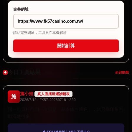
完整網址
請貼完整網址，工具只在本機解析
開始計算
今日工具結果
全部動態
施小姐
真人直播延遲診斷表
施
2026/7/18 · FK57-20260718-1230
同一組資料再測一次仍是「基本條件通過」，比只靠印象判
斷清楚很多。