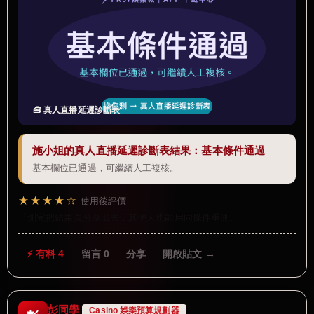
🧰 真人直播延遲診斷表
施小姐的真人直播延遲診斷表結果：基本條件通過
基本欄位已通過，可繼續人工複核。
★★★★☆
使用後評價
測完把結果頁分享出去，其他人也能用同條件重測。
⚡ 有料 4
留言 0
分享
開啟貼文 →
彭同學
Casino 娛樂預算規劃器