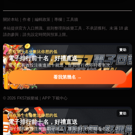
關於本站
｜
作者
｜
編輯政策
｜
專欄
｜
工具牆
本站提供官方入口辨識、規則整理與娛樂工具，不承諾獲利。未滿 18 歲
請勿參與；請先設定時間與預算上限。
贊助
現在第十名分數比你想的低
電子排行前十名，好禮直送
電子館有效投注衝進前十就送，首頁排行榜即時看名次。
看我第幾名 →
© 2026 FK57娛樂城｜APP 下載中心
贊助
現在第十名分數比你想的低
電子排行前十名，好禮直送
電子館有效投注衝進前十就送，首頁排行榜即時看名次。