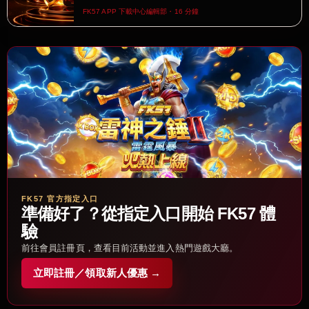
FK57 APP 下載中心編輯部・16 分鐘
FK57 官方指定入口
準備好了？從指定入口開始 FK57 體
驗
前往會員註冊頁，查看目前活動並進入熱門遊戲大廳。
立即註冊／領取新人優惠 →