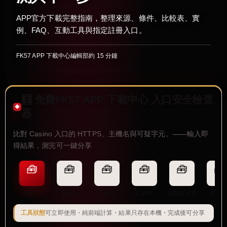
APP官方下載完整指南，整理來源、條件、比較表、實
例、FAQ、互動工具與指定註冊入口。
FK57 APP 下載中心編輯部
約 15 分鐘
🧮 免費FK57 APP 下載中心 入口安全檢查
器
比對 Casino 入口的 HTTPS、主機名與可疑字元。——輸入即
得結果，測完可一鍵分享
🧰
🧰
🧰
🧰
🧰
🧰
FK57
Casin
Casin
Casin
遊戲說法查
Casi
工具狀態
可立即使用・純前端計算・結果只存在本機・完成後可分享