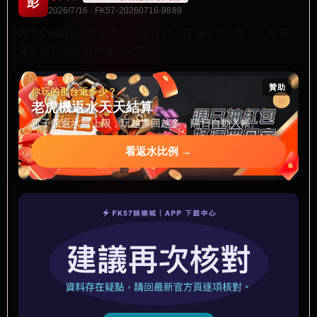
彭
2026/7/16 · FK57-20260716-9889
跑完Casino 娛樂預算規劃器得到「建議再次核對」，先把
條件與日期留成可重現紀錄。
贊助
你玩的那台返多少？
老虎機返水天天結算
電子館返水無上限，玩越多回越多，隔日自動入帳。
看返水比例 →