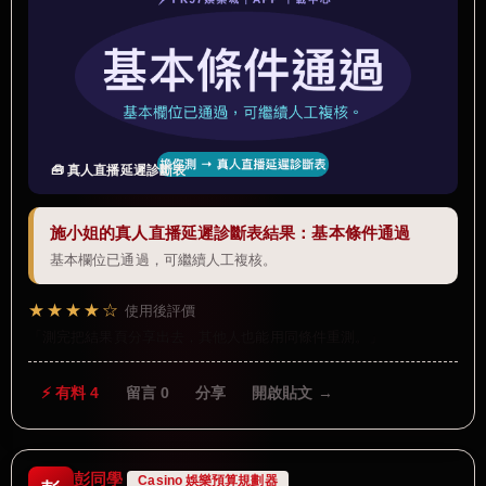
🧰 真人直播延遲診斷表
施小姐的真人直播延遲診斷表結果：基本條件通過
基本欄位已通過，可繼續人工複核。
★★★★☆
使用後評價
測完把結果頁分享出去，其他人也能用同條件重測。
⚡ 有料 4
留言 0
分享
開啟貼文 →
彭同學
Casino 娛樂預算規劃器