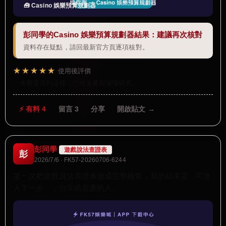
🧰 Casino 娛樂預算規劃器
彭同學的Casino 娛樂預算規劃器結果：建議再次核對
資料存在疑點，請回最新官方頁逐項核對。
★★★★★
使用後評價
免費還做到這樣，已收進書籤慢慢研究。
⚡ 有料 4
留言 3
分享
開啟貼文 →
彭同學
遊戲說法查證表
彭
2026/7/6 · FK57-20260706-6244
第一次把遊戲說法查證表做成完整檢查，我的結果是「可進
入下一步」，分享給需要的人。