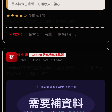
基本欄位已通過，可繼續人工複核。
★★★★☆
使用後評價
每個數字都有解釋，看完順手把原理段也讀了。
⚡ 有料 2
留言 1
分享
開啟貼文 →
蔡小姐
Casino 賠率機率換算器
蔡
2026/7/11 · FK57-20260711-0621
Casino 賠率機率換算器跑出「需要補資料」，每一項依據
都有列出，方便自己複查。