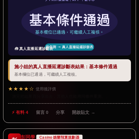
🧰 真人直播延遲診斷表
施小姐的真人直播延遲診斷表結果：基本條件通過
基本欄位已通過，可繼續人工複核。
★★★★☆
使用後評價
測完把結果頁分享出去，其他人也能用同條件重測。
⚡ 有料 4
留言 0
分享
開啟貼文 →
彭同學
Casino 娛樂預算規劃器