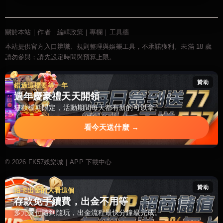
關於本站
｜
作者
｜
編輯政策
｜
專欄
｜
工具牆
本站提供官方入口辨識、規則整理與娛樂工具，不承諾獲利。未滿 18 歲
請勿參與；請先設定時間與預算上限。
贊助
錯過這檔要等一年
週年慶豪禮天天開領
狂歡檔期限定，活動期間每天都有新的可以拿。
看今天送什麼 →
© 2026 FK57娛樂城｜APP 下載中心
贊助
怕卡出金的人看這個
存款免手續費，出金不用等
多元支付隨到隨玩，出金流程最快分鐘級完成。