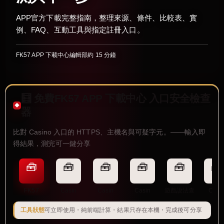
APP官方下載完整指南，整理來源、條件、比較表、實
例、FAQ、互動工具與指定註冊入口。
FK57 APP 下載中心編輯部
約 15 分鐘
🧮 免費FK57 APP 下載中心 入口安全檢查
器
比對 Casino 入口的 HTTPS、主機名與可疑字元。——輸入即
得結果，測完可一鍵分享
🧰
🧰
🧰
🧰
🧰
🧰
FK57
Casin
Casin
Casin
遊戲說法查
Casi
工具狀態
可立即使用・純前端計算・結果只存在本機・完成後可分享