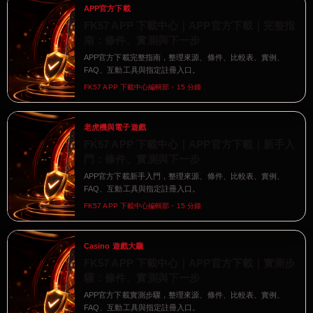
APP官方下載
FK57 APP 下載中心｜APP官方下載｜完整指
南：條件、實測與下一步
APP官方下載完整指南，整理來源、條件、比較表、實例、
FAQ、互動工具與指定註冊入口。
FK57 APP 下載中心編輯部・15 分鐘
老虎機與電子遊戲
FK57 APP 下載中心｜APP官方下載｜新手入
門：條件、實測與下一步
APP官方下載新手入門，整理來源、條件、比較表、實例、
FAQ、互動工具與指定註冊入口。
FK57 APP 下載中心編輯部・15 分鐘
Casino 遊戲大廳
FK57 APP 下載中心｜APP官方下載｜實測步
驟：條件、實測與下一步
APP官方下載實測步驟，整理來源、條件、比較表、實例、
FAQ、互動工具與指定註冊入口。