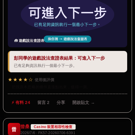
🧰 遊戲說法查證表
彭同學的遊戲說法查證表結果：可進入下一步
已有足夠資訊執行一個最小下一步。
★★★★☆
使用後評價
把我原本忽略的條件直接點出來，值得一測。
⚡ 有料 24
留言 2
分享
開啟貼文 →
曾桑
Casino 裝置相容性檢查
曾
2026/7/6 · FK57-20260706-6391