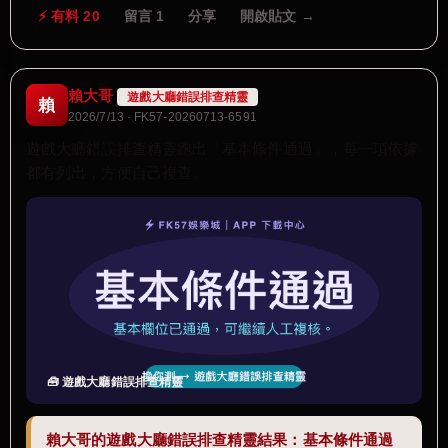
⚡ 有料 20
留言 1
分享
開啟貼文 →
賴大哥
遊戲大廳錯誤排查精靈
賴
2026/7/13 · FK57-20260713-6591
遊戲大廳錯誤排查精靈跑出「基本條件通過」，每一項依據
都有列出，方便自己複查。
🧰 遊戲大廳錯誤排查精靈
賴大哥的遊戲大廳錯誤排查精靈結果：基本條件通過