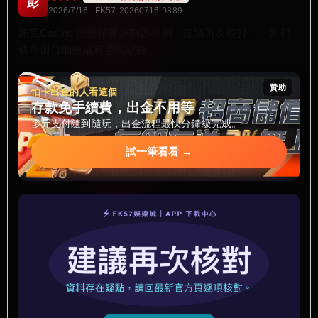
彭
2026/7/16 · FK57-20260716-9889
跑完Casino 娛樂預算規劃器得到「建議再次核對」，先把
條件與日期留成可重現紀錄。
贊助
怕卡出金的人看這個
存款免手續費，出金不用等
多元支付隨到隨玩，出金流程最快分鐘級完成。
試一筆看看 →