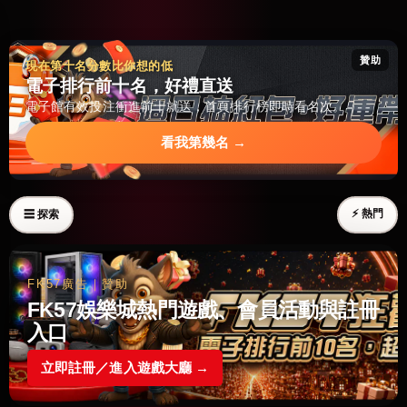
贊助
現在第十名分數比你想的低
電子排行前十名，好禮直送
電子館有效投注衝進前十就送，首頁排行榜即時看名次。
看我第幾名 →
⚡ 熱門
☰ 探索
FK57廣告｜贊助
FK57娛樂城熱門遊戲、會員活動與註冊
入口
立即註冊／進入遊戲大廳 →