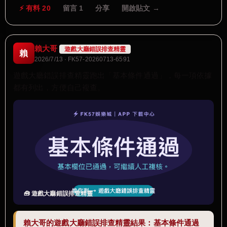
⚡ 有料 20
留言 1
分享
開啟貼文 →
賴大哥
遊戲大廳錯誤排查精靈
賴
2026/7/13 · FK57-20260713-6591
遊戲大廳錯誤排查精靈跑出「基本條件通過」，每一項依據
都有列出，方便自己複查。
🧰 遊戲大廳錯誤排查精靈
賴大哥的遊戲大廳錯誤排查精靈結果：基本條件通過