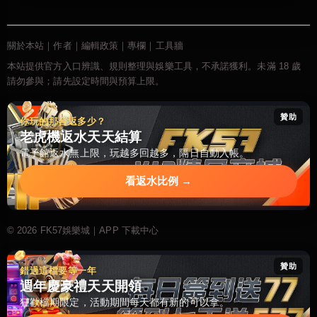
關於本站
｜
作者
｜
編輯政策
｜
專欄
｜
工具牆
本站提供官方入口辨識、規則整理與娛樂工具，不承諾獲利。未滿 18 歲
請勿參與；請先設定時間與預算上限。
贊助
你玩的那台返多少？
老虎機返水天天結算
電子館返水無上限，玩越多回越多，隔日自動入帳。
看返水比例 →
© 2026 FK57娛樂城｜APP 下載中心
贊助
錯過這檔要等一年
週年慶豪禮天天開領
狂歡檔期限定，活動期間每天都有新的可以拿。