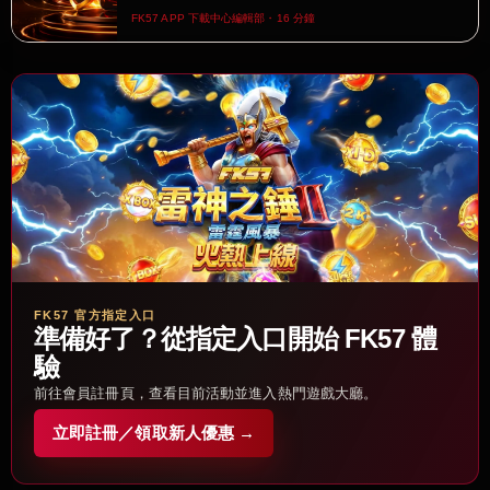
FK57 APP 下載中心編輯部・16 分鐘
FK57 官方指定入口
準備好了？從指定入口開始 FK57 體
驗
前往會員註冊頁，查看目前活動並進入熱門遊戲大廳。
立即註冊／領取新人優惠 →