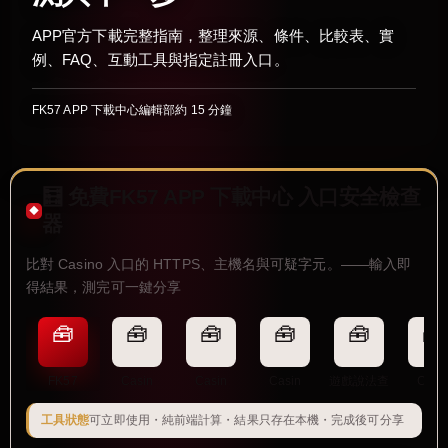
APP官方下載完整指南，整理來源、條件、比較表、實
例、FAQ、互動工具與指定註冊入口。
FK57 APP 下載中心編輯部
約 15 分鐘
🧮 免費FK57 APP 下載中心 入口安全檢查
器
比對 Casino 入口的 HTTPS、主機名與可疑字元。——輸入即
得結果，測完可一鍵分享
🧰
🧰
🧰
🧰
🧰
🧰
FK57
Casin
Casin
Casin
遊戲說法查
Casi
工具狀態
可立即使用・純前端計算・結果只存在本機・完成後可分享