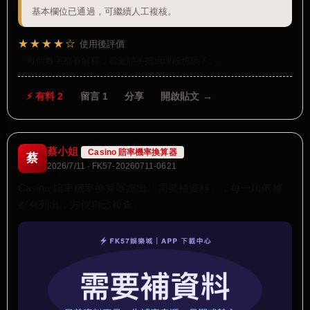
基本欄位已通過，可繼續人工複核。
★★★★☆
使用後評價
每個數字都有解釋，看完順手把原理段也讀了。
⚡ 有料 2
留言 1
分享
開啟貼文 →
蔡小姐
Casino 賠率機率換算器
蔡
2026/7/11 · FK57-20260711-0621
Casino 賠率機率換算器跑出「需要補資料」，每一項依據
都有列出，方便自己複查。