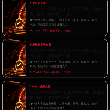
APP官方下載
FK57 APP 下載中心｜APP官方下載｜完整指
南：條件、實測與下一步
APP官方下載完整指南，整理來源、條件、比較表、實例、
FAQ、互動工具與指定註冊入口。
FK57 APP 下載中心編輯部・15 分鐘
老虎機與電子遊戲
FK57 APP 下載中心｜APP官方下載｜新手入
門：條件、實測與下一步
APP官方下載新手入門，整理來源、條件、比較表、實例、
FAQ、互動工具與指定註冊入口。
FK57 APP 下載中心編輯部・15 分鐘
Casino 遊戲大廳
FK57 APP 下載中心｜APP官方下載｜實測步
驟：條件、實測與下一步
APP官方下載實測步驟，整理來源、條件、比較表、實例、
FAQ、互動工具與指定註冊入口。