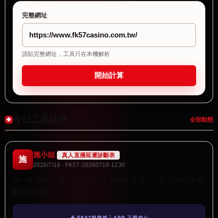
完整網址
請貼完整網址，工具只在本機解析
開始計算
今日工具結果
全部動態
施小姐
真人直播延遲診斷表
施
2026/7/18 · FK57-20260718-1230
同一組資料再測一次仍是「基本條件通過」，比只靠印象判
斷清楚很多。