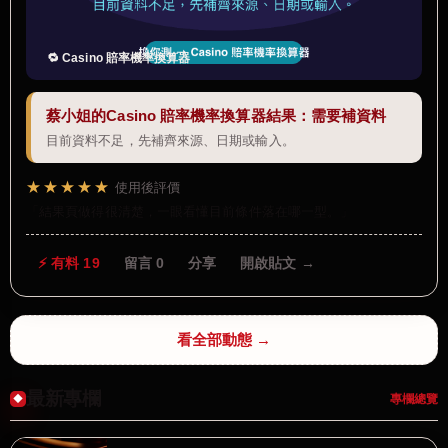
🔁 Casino 賠率機率換算器
蔡小姐的Casino 賠率機率換算器結果：需要補資料
目前資料不足，先補齊來源、日期或輸入。
★★★★★
使用後評價
結果頁做得很清楚，一眼看懂目前條件落在哪一型。
⚡ 有料 19
留言 0
分享
開啟貼文 →
看全部動態 →
最新專欄
專欄總覽