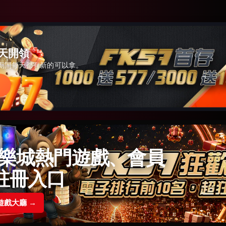
天開領
期間每天都有新的可以拿。
7娛樂城熱門遊戲、會員
註冊入口
遊戲大廳 →