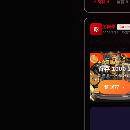
⚡ 有料 4
留言 0
彭同學
Cas
彭
2026/7/16 · FK5
跑完Casino 
本金直接多一半
首存 1000 
新會員一次領好
領 1077 →