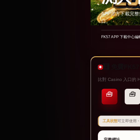
APP官方下載完
口。
FK57 APP 下載中心
🧮 免費FK
比對 Casino 入
🧰
🧰
FK57
Casin
工具狀態
可立即使用
完整網址