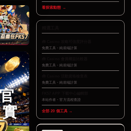
看探索動態 →
專區
式遊戲大廳 →
精選工具
🧰 Casino 攻略可信度評分器
免費工具・純前端計算
🧰 Casino 會員權益比較器
免費工具・純前端計算
🧰 Casino 活動資格檢查表
免費工具・純前端計算
P官
FK57 APP 下載中心編輯部
本站作者・官方流程查證
、實
全部 20 個工具 →