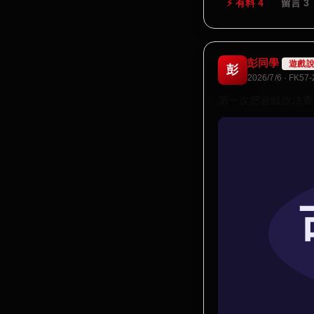
⚡ 有料 4
留言 3
彭同學
遊戲
彭
2026/7/6 · FK57
第一次把遊戲說法查