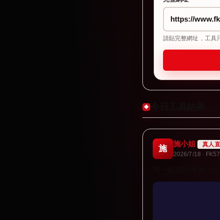
請貼完整網址，工具
今日工具結果
施小姐
真人
施
2026/7/18 · FK5
同一組資料再測一次