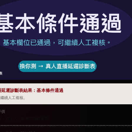
表
播延遲診斷表結果：基本條件通過
可繼續人工複核。
評價
去，其他人也能用同條件重測。