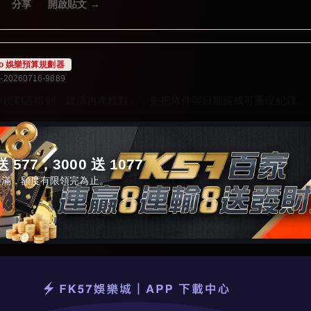
分享
開啟貼文 →
ino 娛樂預算規劃器
7-20260716-9889
娛樂預算規劃器得到「建議再次核對」，先把條件與日期留成可重現紀錄。
送 577，3000 送 1077
領滿，額度有限領完為止。