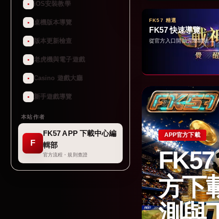
iOS安裝教學
▪
FK57 精選
桌機版本導覽
▪
FK57 快速導覽
版本更新檢查
▪
從官方入口開始完整體驗 →
老虎機與電子遊戲
▪
Casino 遊戲大廳
▪
新手遊戲導覽
▪
本站作者
FK57 APP 下載中心編
APP官方下載
F
輯部
FK5
官方流程・規則查證
方下
測與