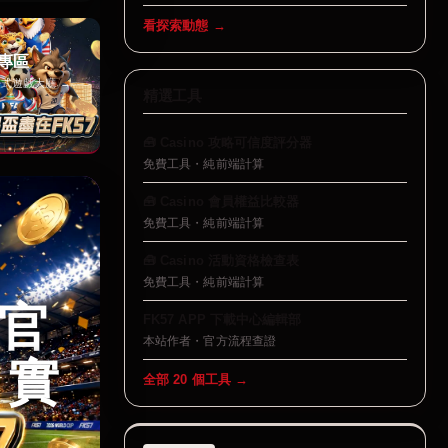
看探索動態 →
專區
式遊戲大廳 →
精選工具
🧰 Casino 攻略可信度評分器
免費工具・純前端計算
🧰 Casino 會員權益比較器
免費工具・純前端計算
🧰 Casino 活動資格檢查表
免費工具・純前端計算
P官
FK57 APP 下載中心編輯部
本站作者・官方流程查證
、實
全部 20 個工具 →