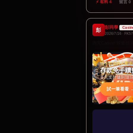
⚡ 有料 4
留言 0
彭同學
Cas
彭
2026/7/16 · FK5
跑完Casino 
怕卡出金的人看這
存款免手續
多元支付隨到隨
試一筆看看 