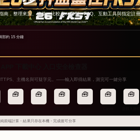
整指南，整理來源、條件、比較表、實例、FAQ、互動工具與指定註
編輯部
約 15 分鐘
57 APP 下載中心 入口安全檢查器
口的 HTTPS、主機名與可疑字元。——輸入即得結果，測完可一鍵分享
🧰
🧰
🧰
🧰
🧰
🧰
Casin
Casin
遊戲說法查
Casin
Casin
遊戲大廳
・純前端計算・結果只存在本機・完成後可分享