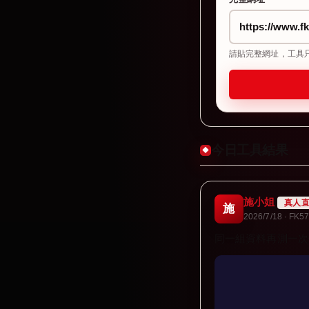
請貼完整網址，工具
今日工具結果
施小姐
真人
施
2026/7/18 · FK5
同一組資料再測一次