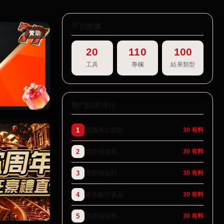
平台數據
贊助
20
110
100
工具
專欄
結果類型
熱門結果排行
1
建議再次核對
30 有料
2
需要補資料
30 有料
3
需要補資料
30 有料
4
基本條件通過
30 有料
5
需要補資料
30 有料