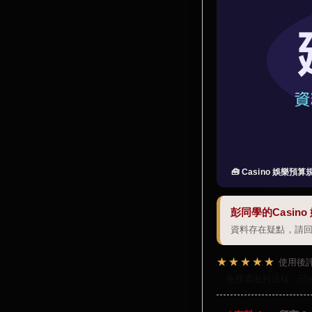
🧰 Casino 娛樂預
彭同學的Casi
資料存在疑點，請
★★★★★
使用後
免費還做到這樣，已