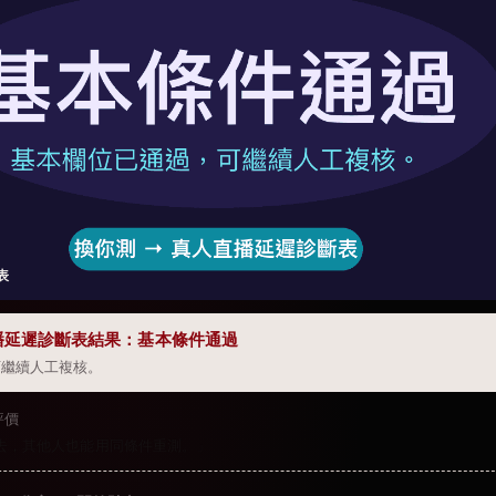
表
播延遲診斷表結果：基本條件通過
可繼續人工複核。
評價
去，其他人也能用同條件重測。