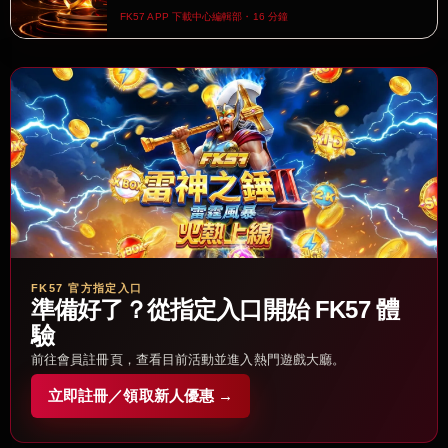
FK57 APP 下載中心編輯部・16 分鐘
FK57 官方指定入口
準備好了？從指定入口開始 FK57 體
驗
前往會員註冊頁，查看目前活動並進入熱門遊戲大廳。
立即註冊／領取新人優惠 →