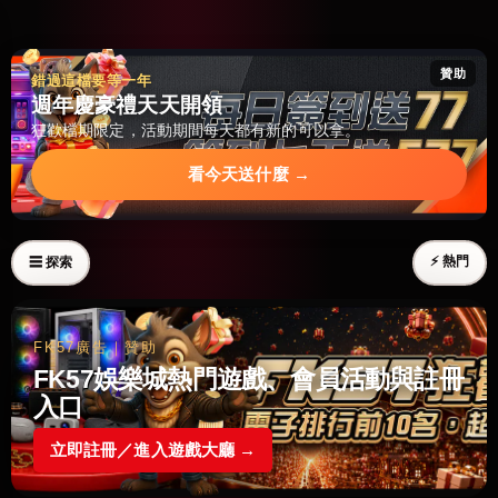
贊助
錯過這檔要等一年
週年慶豪禮天天開領
狂歡檔期限定，活動期間每天都有新的可以拿。
看今天送什麼 →
⚡ 熱門
☰ 探索
FK57廣告｜贊助
FK57娛樂城熱門遊戲、會員活動與註冊
入口
立即註冊／進入遊戲大廳 →