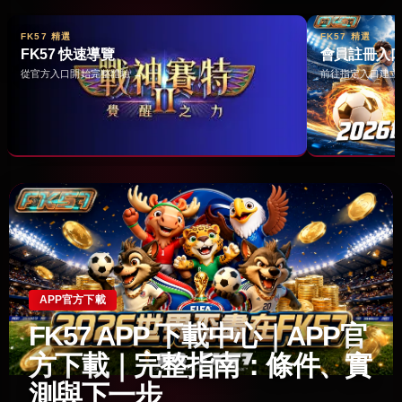
FK57 精選
FK57 精選
FK57 快速導覽
會員註冊入
從官方入口開始完整體驗 →
前往指定入口建立
APP官方下載
FK57 APP 下載中心｜APP官
方下載｜完整指南：條件、實
測與下一步