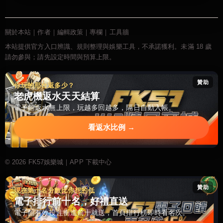
關於本站
｜
作者
｜
編輯政策
｜
專欄
｜
工具牆
本站提供官方入口辨識、規則整理與娛樂工具，不承諾獲利。未滿 18 歲
請勿參與；請先設定時間與預算上限。
贊助
你玩的那台返多少？
老虎機返水天天結算
電子館返水無上限，玩越多回越多，隔日自動入帳。
看返水比例 →
© 2026 FK57娛樂城｜APP 下載中心
贊助
現在第十名分數比你想的低
電子排行前十名，好禮直送
電子館有效投注衝進前十就送，首頁排行榜即時看名次。