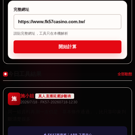
完整網址
請貼完整網址，工具只在本機解析
開始計算
今日工具結果
全部動態
施小姐
真人直播延遲診斷表
施
2026/7/18 · FK57-20260718-1230
同一組資料再測一次仍是「基本條件通過」，比只靠印象判
斷清楚很多。