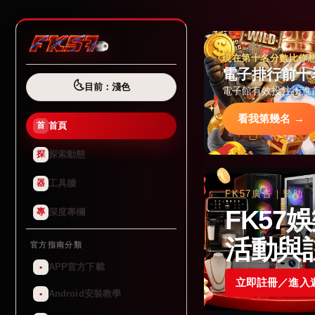
現在第十名分數比你
電子排行前十
🌜
目前：淺色
電子館有效投注衝進
看我第幾名 →
首
首頁
探
探索動態
器
工具牆
FK57廣告｜贊助
FK5
專
深度專欄
活動與
官方指南分類
APP官方下載
▪
立即註冊／進入
Android安裝教學
▪