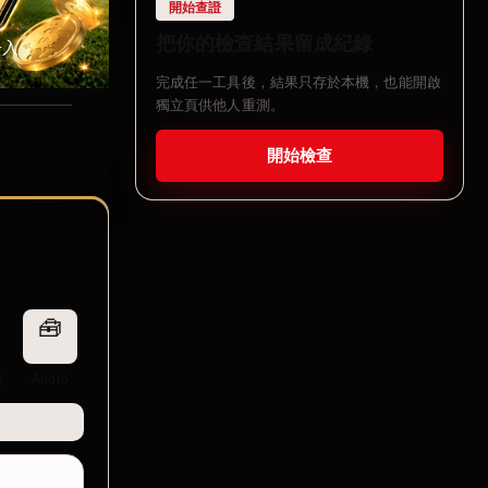
開始查證
把你的檢查結果留成紀錄
冊入
完成任一工具後，結果只存於本機，也能開啟
獨立頁供他人重測。
開始檢查
🧰
🧰
🧰
🔁
🧰
📡
錯
Andro
真人直播延
真人百家樂
Casin
Casin
真人桌流程