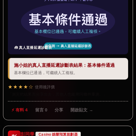
🧰 真人直播延遲診斷表
施小姐的真人直播延遲診斷表結果：基本條件通過
基本欄位已通過，可繼續人工複核。
★★★★☆
使用後評價
測完把結果頁分享出去，其他人也能用同條件重測。
⚡ 有料 4
留言 0
分享
開啟貼文 →
彭同學
Casino 娛樂預算規劃器