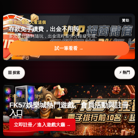
贊助
怕卡出金的人看這個
存款免手續費，出金不用等
多元支付隨到隨玩，出金流程最快分鐘級完成。
試一筆看看 →
⚡ 熱門
☰ 探索
FK57廣告｜贊助
FK57娛樂城熱門遊戲、會員活動與註冊
入口
立即註冊／進入遊戲大廳 →