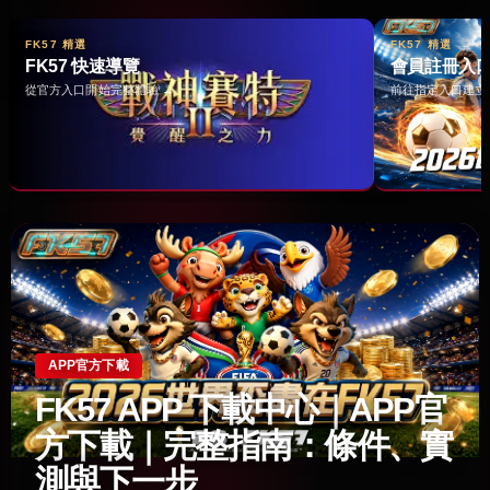
FK57 精選
FK57 精選
FK57 快速導覽
會員註冊入
從官方入口開始完整體驗 →
前往指定入口建立
APP官方下載
FK57 APP 下載中心｜APP官
方下載｜完整指南：條件、實
測與下一步