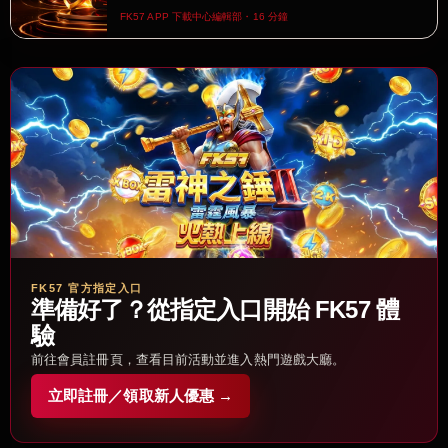
FK57 APP 下載中心編輯部・16 分鐘
FK57 官方指定入口
準備好了？從指定入口開始 FK57 體
驗
前往會員註冊頁，查看目前活動並進入熱門遊戲大廳。
立即註冊／領取新人優惠 →