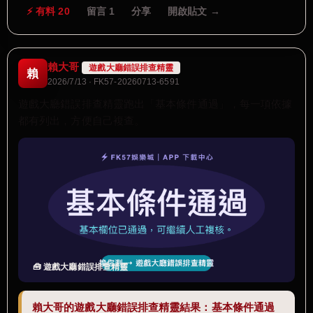
⚡ 有料 20
留言 1
分享
開啟貼文 →
賴大哥
遊戲大廳錯誤排查精靈
賴
2026/7/13 · FK57-20260713-6591
遊戲大廳錯誤排查精靈跑出「基本條件通過」，每一項依據
都有列出，方便自己複查。
🧰 遊戲大廳錯誤排查精靈
賴大哥的遊戲大廳錯誤排查精靈結果：基本條件通過