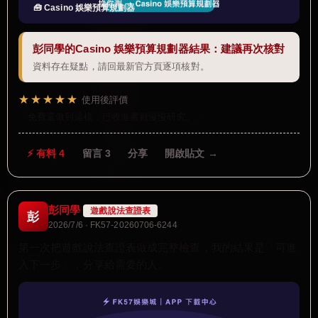
🧰 Casino 娛樂預算規劃器
彭同學的Casino 娛樂預算規劃器結果：建議再次核對
資料存在疑點，請回最新官方頁逐項核對。
★★★★★
使用後評價
免費還做到這樣，已收進書籤慢慢研究。
⚡ 有料 4
留言 3
分享
開啟貼文 →
彭同學
遊戲說法查證表
彭
2026/7/6 · FK57-20260706-6244
第一次把遊戲說法查證表做成完整檢查，我的結果是「可進
入下一步」，分享給需要的人。