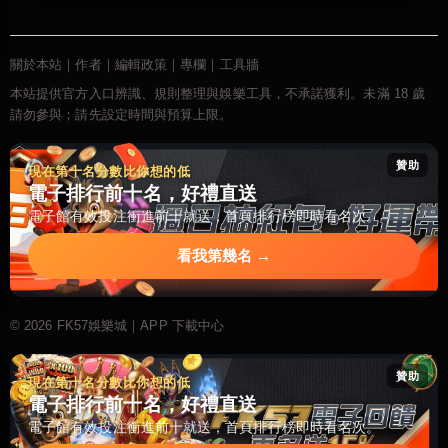
關於本站
｜
作者
｜
編輯政策
｜
專欄
｜
工具牆
本站提供官方入口辨識、規則整理與娛樂工具，不承諾獲利。未滿 18 歲
請勿參與；請先設定時間與預算上限。
贊助
現在第十名分數比你想的低
電子排行前十名，好禮直送
電子館有效投注衝進前十就送，首頁排行榜即時看名次。
看我第幾名 →
© 2026 FK57娛樂城｜APP 下載中心
贊助
現在第十名分數比你想的低
電子排行前十名，好禮直送
電子館有效投注衝進前十就送，首頁排行榜即時看名次。