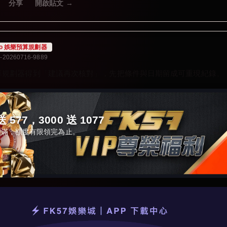
分享
開啟貼文 →
ino 娛樂預算規劃器
7-20260716-9889
娛樂預算規劃器得到「建議再次核對」，先把條件與日期留成可重現紀錄。
送 577，3000 送 1077
領滿，額度有限領完為止。