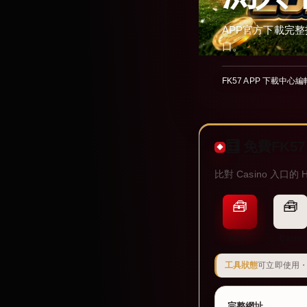
APP官方下載完
口。
FK57 APP 下載中心
🧮 免費FK
比對 Casino 入
🧰
🧰
FK57
Casin
工具狀態
可立即使用
完整網址