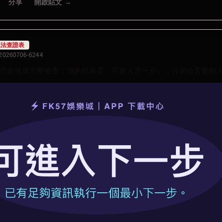
分享
開啟貼文 →
說法查證表
-20260706-6244
證表做成完整檢查，我的結果是「可進入下一步」，分享給需要的