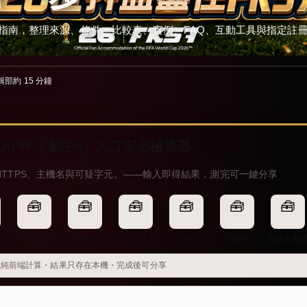
整指南，整理來源、條件、比較表、實例、FAQ、互動工具與指定註
編輯部
約 15 分鐘
57 APP 下載中心 入口安全檢查器
口的 HTTPS、主機名與可疑字元。——輸入即得結果，測完可一鍵分享
🧰
🧰
🧰
🧰
🧰
🧰
Casin
Casin
遊戲說法查
Casin
Casin
遊戲大廳
・純前端計算・結果只存在本機・完成後可分享