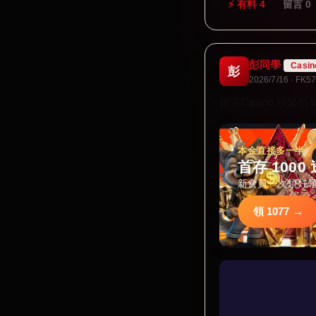
⚡ 有料 4
留言 0
彭同學
Cas
彭
2026/7/16 · FK5
跑完Casino 
本金直接多一半
首存 1000 
新會員一次領好
領 1077 →