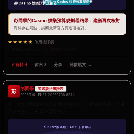
🧰 Casino 娛樂預算規劃器
彭同學的Casino 娛樂預算規劃器結果：建議再次核對
資料存在疑點，請回最新官方頁逐項核對。
★★★★★
使用後評價
免費還做到這樣，已收進書籤慢慢研究。
⚡ 有料 4
留言 3
分享
開啟貼文 →
彭同學
遊戲說法查證表
彭
2026/7/6 · FK57-20260706-6244
第一次把遊戲說法查證表做成完整檢查，我的結果是「可進
入下一步」，分享給需要的人。