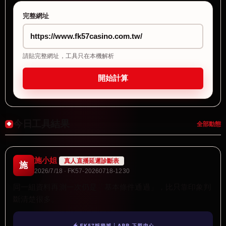
完整網址
請貼完整網址，工具只在本機解析
開始計算
今日工具結果
全部動態
施小姐
真人直播延遲診斷表
施
2026/7/18 · FK57-20260718-1230
同一組資料再測一次仍是「基本條件通過」，比只靠印象判
斷清楚很多。