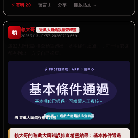
⚡ 有料 20
留言 1
分享
開啟貼文 →
賴大哥
遊戲大廳錯誤排查精靈
賴
2026/7/13 · FK57-20260713-6591
遊戲大廳錯誤排查精靈跑出「基本條件通過」，每一項依據
都有列出，方便自己複查。
🧰 遊戲大廳錯誤排查精靈
賴大哥的遊戲大廳錯誤排查精靈結果：基本條件通過