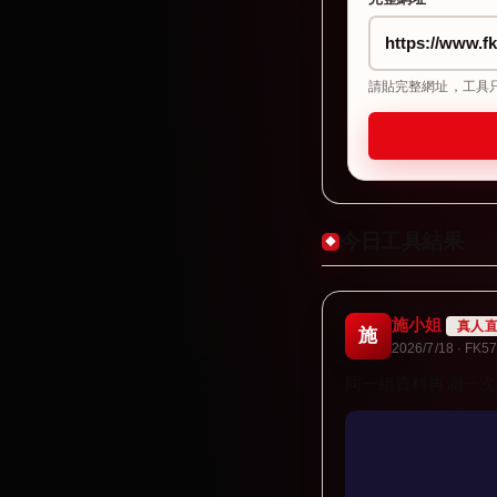
請貼完整網址，工具
今日工具結果
施小姐
真人
施
2026/7/18 · FK5
同一組資料再測一次