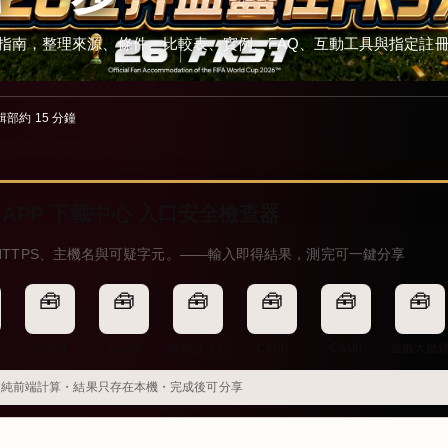
整指南，整理來源、條件、比較表、實例、FAQ、互動工具與指定註
編輯部
約 15 分鐘
57 APP 下載中心 入口安全檢查器
口的 HTTPS、主機名與可疑字元。——輸入即得結果，測完可一鍵分享
🧰
🧰
🧰
🧰
🧰
🧰
Casin
Casin
遊戲說法查
Casin
Casin
遊戲大廳
・純前端計算・結果只存在本機・完成後可分享