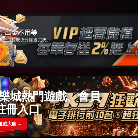
，出金不用等
出金流程最快分鐘級完成。
7娛樂城熱門遊戲、會員
註冊入口
遊戲大廳 →