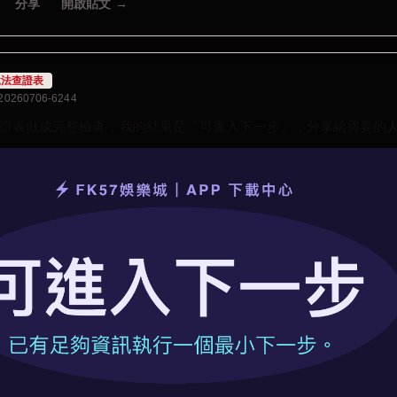
分享
開啟貼文 →
說法查證表
-20260706-6244
證表做成完整檢查，我的結果是「可進入下一步」，分享給需要的