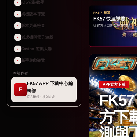
iOS安裝教學
▪
FK57 精選
桌機版本導覽
▪
FK57 快速導覽
版本更新檢查
▪
從官方入口開始完整體驗 →
老虎機與電子遊戲
▪
Casino 遊戲大廳
▪
新手遊戲導覽
▪
本站作者
FK57 APP 下載中心編
APP官方下載
F
輯部
FK5
官方流程・規則查證
方下
測與