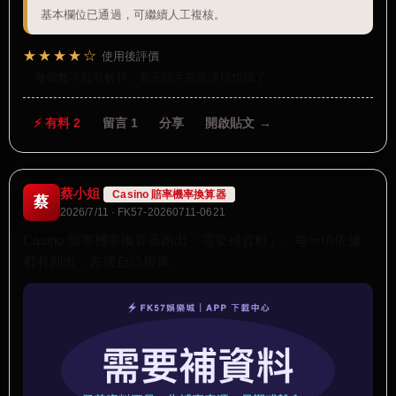
基本欄位已通過，可繼續人工複核。
★★★★☆
使用後評價
每個數字都有解釋，看完順手把原理段也讀了。
⚡ 有料 2
留言 1
分享
開啟貼文 →
蔡小姐
Casino 賠率機率換算器
蔡
2026/7/11 · FK57-20260711-0621
Casino 賠率機率換算器跑出「需要補資料」，每一項依據
都有列出，方便自己複查。