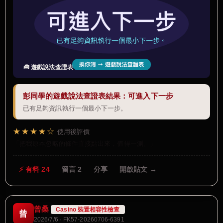
🧰 遊戲說法查證表
彭同學的遊戲說法查證表結果：可進入下一步
已有足夠資訊執行一個最小下一步。
★★★★☆
使用後評價
把我原本忽略的條件直接點出來，值得一測。
⚡ 有料 24
留言 2
分享
開啟貼文 →
曾桑
Casino 裝置相容性檢查
曾
2026/7/6 · FK57-20260706-6391