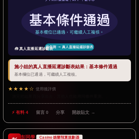
🧰 真人直播延遲診斷表
施小姐的真人直播延遲診斷表結果：基本條件通過
基本欄位已通過，可繼續人工複核。
★★★★☆
使用後評價
測完把結果頁分享出去，其他人也能用同條件重測。
⚡ 有料 4
留言 0
分享
開啟貼文 →
彭同學
Casino 娛樂預算規劃器