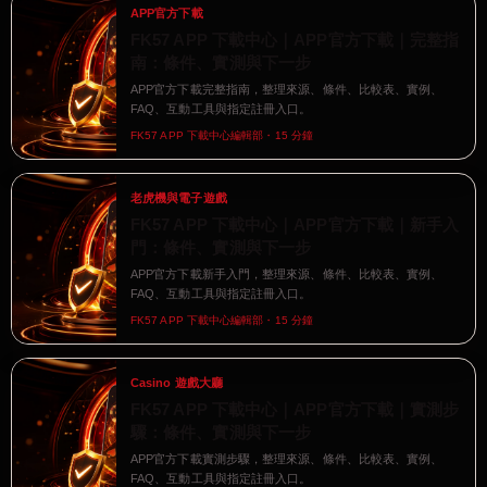
APP官方下載
FK57 APP 下載中心｜APP官方下載｜完整指
南：條件、實測與下一步
APP官方下載完整指南，整理來源、條件、比較表、實例、
FAQ、互動工具與指定註冊入口。
FK57 APP 下載中心編輯部・15 分鐘
老虎機與電子遊戲
FK57 APP 下載中心｜APP官方下載｜新手入
門：條件、實測與下一步
APP官方下載新手入門，整理來源、條件、比較表、實例、
FAQ、互動工具與指定註冊入口。
FK57 APP 下載中心編輯部・15 分鐘
Casino 遊戲大廳
FK57 APP 下載中心｜APP官方下載｜實測步
驟：條件、實測與下一步
APP官方下載實測步驟，整理來源、條件、比較表、實例、
FAQ、互動工具與指定註冊入口。