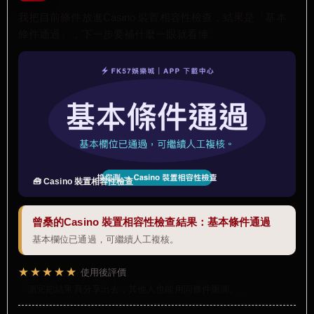
我把目前條件放進Casino 裝置相容性檢查，結果是「基本
條件通過」，下一步要補什麼一眼就看懂。
🧰 Casino 裝置相容性檢查
曾桑的Casino 裝置相容性檢查結果：基本條件通過
基本欄位已通過，可繼續人工複核。
★★★★★
使用後評價
測完把結果頁分享出去，其他人也能用同條件重測。