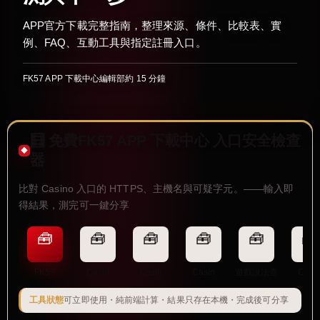
APP官方下載完整指南，整理來源、條件、比較表、實
例、FAQ、互動工具與指定註冊入口。
FK57 APP 下載中心編輯部
約 15 分鐘
🧮 免費FK57 APP 下載中心 入口安全檢查
器
比對 Casino 入口的 HTTPS、主機名與可疑字元。——輸入即
得結果，測完可一鍵分享
🧰
🧰
🧰
🧰
🧰
🧰
FK57
Casin
Casin
Casin
遊戲說法查
Casi
工具狀態
可立即使用・純前端計算・結果只存在本機・完成後可分享