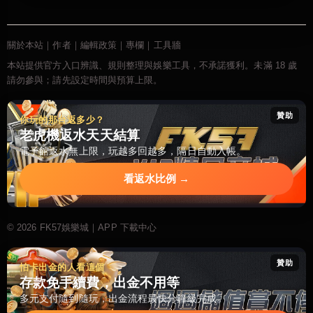
關於本站
｜
作者
｜
編輯政策
｜
專欄
｜
工具牆
本站提供官方入口辨識、規則整理與娛樂工具，不承諾獲利。未滿 18 歲
請勿參與；請先設定時間與預算上限。
贊助
你玩的那台返多少？
老虎機返水天天結算
電子館返水無上限，玩越多回越多，隔日自動入帳。
看返水比例 →
© 2026 FK57娛樂城｜APP 下載中心
贊助
怕卡出金的人看這個
存款免手續費，出金不用等
多元支付隨到隨玩，出金流程最快分鐘級完成。