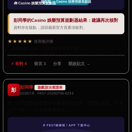
🧰 Casino 娛樂預算規劃器
彭同學的Casino 娛樂預算規劃器結果：建議再次核對
資料存在疑點，請回最新官方頁逐項核對。
★★★★★
使用後評價
免費還做到這樣，已收進書籤慢慢研究。
⚡ 有料 4
留言 3
分享
開啟貼文 →
彭同學
遊戲說法查證表
彭
2026/7/6 · FK57-20260706-6244
第一次把遊戲說法查證表做成完整檢查，我的結果是「可進
入下一步」，分享給需要的人。