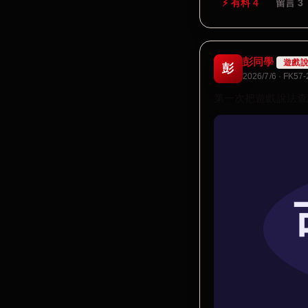
⚡ 有料 4
留言 3
彭同學
遊戲
彭
2026/7/6 · FK57
第一次把遊戲說法查