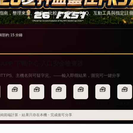
整指南，整理來源、條件、比較表、實例、FAQ、互動工具與指定註
編輯部
約 15 分鐘
57 APP 下載中心 入口安全檢查器
口的 HTTPS、主機名與可疑字元。——輸入即得結果，測完可一鍵分享
🧰
🧰
🧰
🧰
🧰
🧰
Casin
Casin
遊戲說法查
Casin
Casin
遊戲大廳
・純前端計算・結果只存在本機・完成後可分享