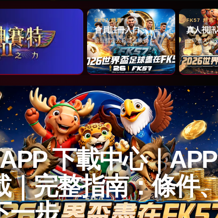
FK57 精選
FK57 精選
會員註冊入口
真人視訊
前往指定入口建立帳號 →
立即進入沉浸
7 APP 下載中心｜AP
載｜完整指南：條件
下一步