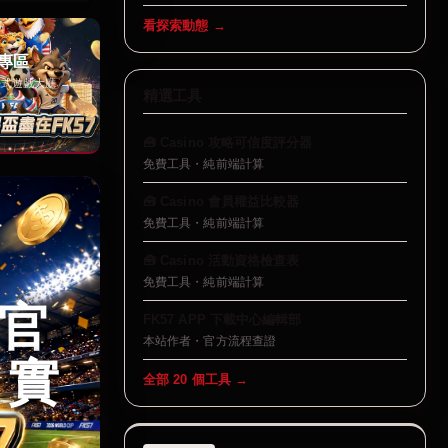
看探索動態 →
專區
式遊戲大廳 →
精選工具
🧰 Casino 攻略可信度評分器
免費工具・純前端計算
🧰 Casino 會員權益比較器
免費工具・純前端計算
🧰 Casino 活動資格檢查表
免費工具・純前端計算
P官
FK57 APP 下載中心編輯部
本站作者・官方流程查證
、實
全部 20 個工具 →