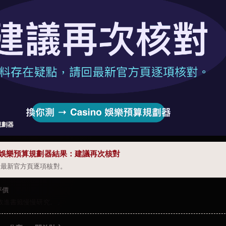
算規劃器
no 娛樂預算規劃器結果：建議再次核對
回最新官方頁逐項核對。
評價
收進書籤慢慢研究。