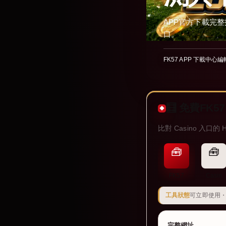
APP官方下載完
口。
FK57 APP 下載中心
🧮 免費FK
比對 Casino 入
🧰
🧰
FK57
Casin
工具狀態
可立即使用
完整網址