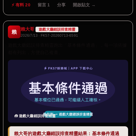
⚡ 有料 20
留言 1
分享
開啟貼文 →
賴大哥
遊戲大廳錯誤排查精靈
賴
2026/7/13 · FK57-20260713-6591
遊戲大廳錯誤排查精靈跑出「基本條件通過」，每一項依據
都有列出，方便自己複查。
🧰 遊戲大廳錯誤排查精靈
賴大哥的遊戲大廳錯誤排查精靈結果：基本條件通過