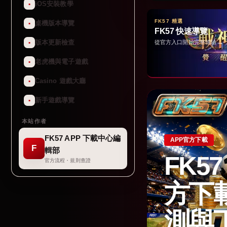
iOS安裝教學
▪
FK57 精選
桌機版本導覽
▪
FK57 快速導覽
版本更新檢查
▪
從官方入口開始完整體驗 →
老虎機與電子遊戲
▪
Casino 遊戲大廳
▪
新手遊戲導覽
▪
本站作者
FK57 APP 下載中心編
APP官方下載
F
輯部
FK5
官方流程・規則查證
方下
測與