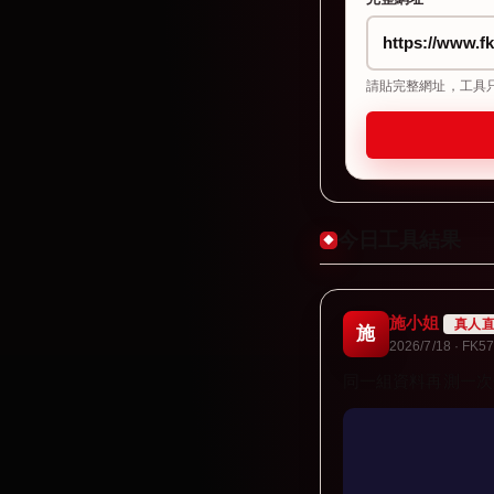
請貼完整網址，工具
今日工具結果
施小姐
真人
施
2026/7/18 · FK5
同一組資料再測一次