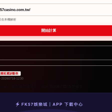
只在本機解析
開始計算
直播延遲診斷表
7-20260718-1230
仍是「基本條件通過」，比只靠印象判斷清楚很多。