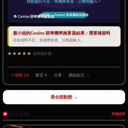
🔁 Casino 賠率機率換算器
蔡小姐的Casino 賠率機率換算器結果：需要補資料
目前資料不足，先補齊來源、日期或輸入。
★★★★★
使用後評價
結果頁做得很清楚，一眼看懂目前條件落在哪一型。
⚡ 有料 19
留言 0
分享
開啟貼文 →
看全部動態 →
最新專欄
專欄總覽