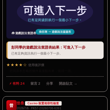
🧰 遊戲說法查證表
彭同學的遊戲說法查證表結果：可進入下一步
已有足夠資訊執行一個最小下一步。
★★★★☆
使用後評價
把我原本忽略的條件直接點出來，值得一測。
⚡ 有料 24
留言 2
分享
開啟貼文 →
曾桑
Casino 裝置相容性檢查
曾
2026/7/6 · FK57-20260706-6391