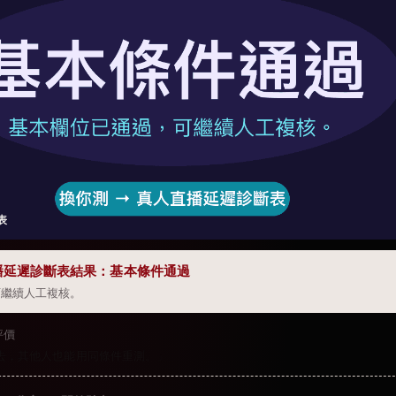
表
播延遲診斷表結果：基本條件通過
可繼續人工複核。
評價
去，其他人也能用同條件重測。