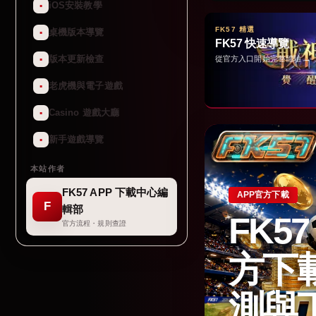
iOS安裝教學
▪
FK57 精選
桌機版本導覽
▪
FK57 快速導覽
版本更新檢查
▪
從官方入口開始完整體驗 →
老虎機與電子遊戲
▪
Casino 遊戲大廳
▪
新手遊戲導覽
▪
本站作者
FK57 APP 下載中心編
APP官方下載
F
輯部
FK5
官方流程・規則查證
方下
測與