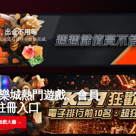
，出金不用等
出金流程最快分鐘級完成。
7娛樂城熱門遊戲、會員
註冊入口
遊戲大廳 →