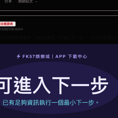
分享
開啟貼文 →
說法查證表
-20260706-6244
證表做成完整檢查，我的結果是「可進入下一步」，分享給需要的