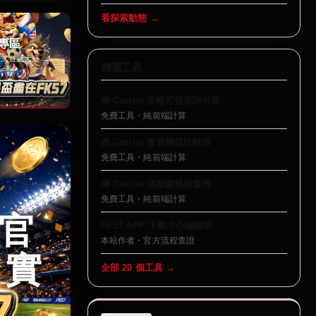
看探索動態 →
專區
式遊戲大廳 →
精選工具
🧰 Casino 攻略可信度評分器
免費工具・純前端計算
🧰 Casino 會員權益比較器
免費工具・純前端計算
🧰 Casino 活動資格檢查表
免費工具・純前端計算
P官
FK57 APP 下載中心編輯部
本站作者・官方流程查證
、實
全部 20 個工具 →