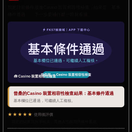
我把目前條件放進Casino 裝置相容性檢查，結果是「基本
條件通過」，下一步要補什麼一眼就看懂。
🧰 Casino 裝置相容性檢查
曾桑的Casino 裝置相容性檢查結果：基本條件通過
基本欄位已通過，可繼續人工複核。
★★★★★
使用後評價
測完把結果頁分享出去，其他人也能用同條件重測。