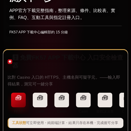
APP官方下載完整指南，整理來源、條件、比較表、實
例、FAQ、互動工具與指定註冊入口。
FK57 APP 下載中心編輯部
約 15 分鐘
🧮 免費FK57 APP 下載中心 入口安全檢查
器
比對 Casino 入口的 HTTPS、主機名與可疑字元。——輸入即
得結果，測完可一鍵分享
🧰
🧰
🧰
🧰
🧰
🧰
FK57
Casin
Casin
Casin
遊戲說法查
Casi
工具狀態
可立即使用・純前端計算・結果只存在本機・完成後可分享