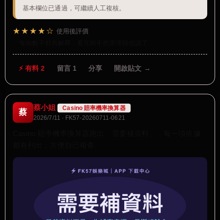
基本欄位已通過，可繼續人工複核。
★★★★☆
使用後評價
每個數字都有解釋，看完順手把原理段也讀了。
⚡ 有料 2
留言 1
分享
開啟貼文 →
蔡小姐
Casino 賠率機率換算器
蔡
2026/7/11 · FK57-20260711-0621
Casino 賠率機率換算器跑出「需要補資料」，每一項依據
都有列出，方便自己複查。