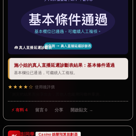
🧰 真人直播延遲診斷表
施小姐的真人直播延遲診斷表結果：基本條件通過
基本欄位已通過，可繼續人工複核。
★★★★☆
使用後評價
測完把結果頁分享出去，其他人也能用同條件重測。
⚡ 有料 4
留言 0
分享
開啟貼文 →
彭同學
Casino 娛樂預算規劃器