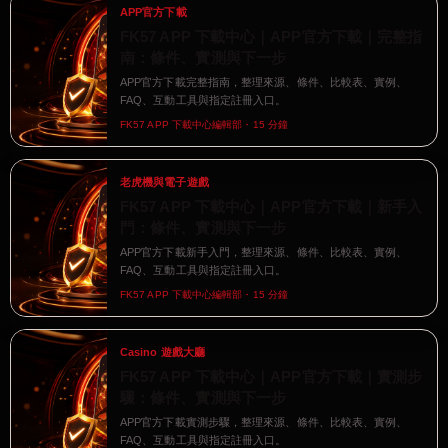
APP官方下載
FK57 APP 下載中心｜APP官方下載｜完整指
南：條件、實測與下一步
APP官方下載完整指南，整理來源、條件、比較表、實例、
FAQ、互動工具與指定註冊入口。
FK57 APP 下載中心編輯部・15 分鐘
老虎機與電子遊戲
FK57 APP 下載中心｜APP官方下載｜新手入
門：條件、實測與下一步
APP官方下載新手入門，整理來源、條件、比較表、實例、
FAQ、互動工具與指定註冊入口。
FK57 APP 下載中心編輯部・15 分鐘
Casino 遊戲大廳
FK57 APP 下載中心｜APP官方下載｜實測步
驟：條件、實測與下一步
APP官方下載實測步驟，整理來源、條件、比較表、實例、
FAQ、互動工具與指定註冊入口。