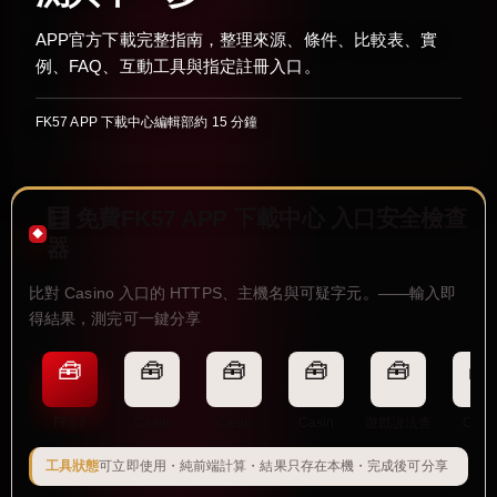
APP官方下載完整指南，整理來源、條件、比較表、實
例、FAQ、互動工具與指定註冊入口。
FK57 APP 下載中心編輯部
約 15 分鐘
🧮 免費FK57 APP 下載中心 入口安全檢查
器
比對 Casino 入口的 HTTPS、主機名與可疑字元。——輸入即
得結果，測完可一鍵分享
🧰
🧰
🧰
🧰
🧰
🧰
FK57
Casin
Casin
Casin
遊戲說法查
Casi
工具狀態
可立即使用・純前端計算・結果只存在本機・完成後可分享