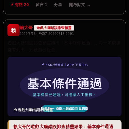
⚡ 有料 20
留言 1
分享
開啟貼文 →
賴大哥
遊戲大廳錯誤排查精靈
賴
2026/7/13 · FK57-20260713-6591
遊戲大廳錯誤排查精靈跑出「基本條件通過」，每一項依據
都有列出，方便自己複查。
🧰 遊戲大廳錯誤排查精靈
賴大哥的遊戲大廳錯誤排查精靈結果：基本條件通過