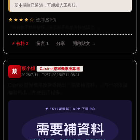
基本欄位已通過，可繼續人工複核。
★★★★☆
使用後評價
每個數字都有解釋，看完順手把原理段也讀了。
⚡ 有料 2
留言 1
分享
開啟貼文 →
蔡小姐
Casino 賠率機率換算器
蔡
2026/7/11 · FK57-20260711-0621
Casino 賠率機率換算器跑出「需要補資料」，每一項依據
都有列出，方便自己複查。