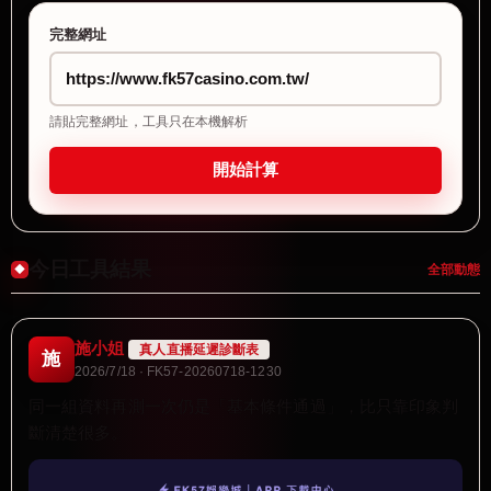
完整網址
請貼完整網址，工具只在本機解析
開始計算
今日工具結果
全部動態
施小姐
真人直播延遲診斷表
施
2026/7/18 · FK57-20260718-1230
同一組資料再測一次仍是「基本條件通過」，比只靠印象判
斷清楚很多。