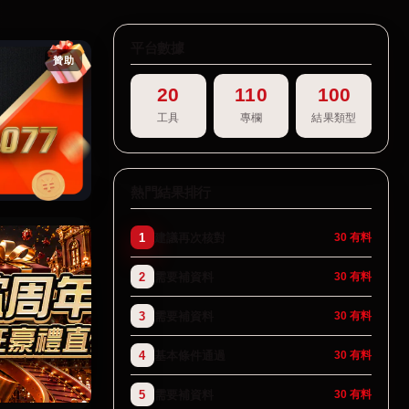
平台數據
贊助
20
110
100
工具
專欄
結果類型
熱門結果排行
1
建議再次核對
30 有料
2
需要補資料
30 有料
3
需要補資料
30 有料
4
基本條件通過
30 有料
5
需要補資料
30 有料