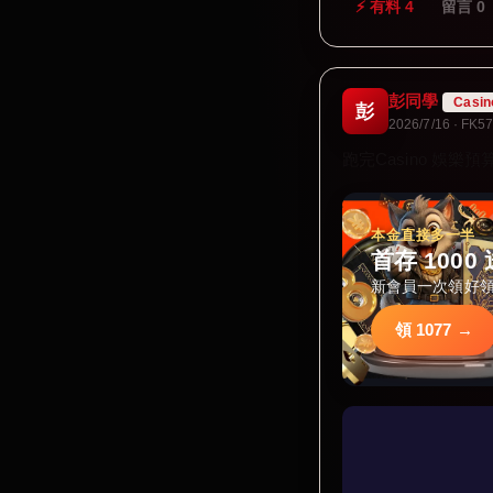
⚡ 有料 4
留言 0
彭同學
Cas
彭
2026/7/16 · FK5
跑完Casino 
本金直接多一半
首存 1000 
新會員一次領好
領 1077 →