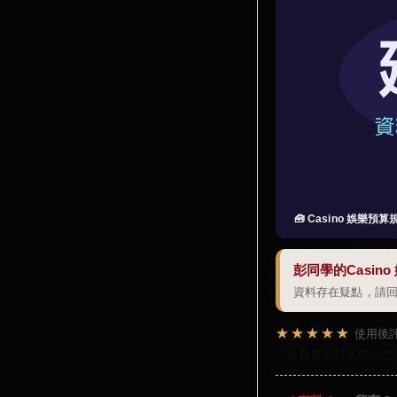
🧰 Casino 娛樂預
彭同學的Casi
資料存在疑點，請
★★★★★
使用後
免費還做到這樣，已