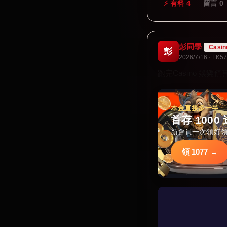
⚡ 有料 4
留言 0
彭同學
Cas
彭
2026/7/16 · FK5
跑完Casino 
本金直接多一半
首存 1000 
新會員一次領好
領 1077 →