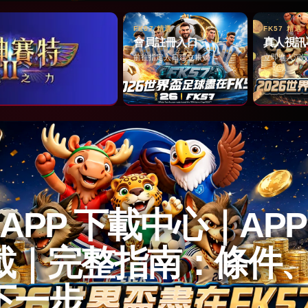
FK57 精選
FK57 精選
會員註冊入口
真人視訊
前往指定入口建立帳號 →
立即進入沉浸
7 APP 下載中心｜AP
載｜完整指南：條件
下一步