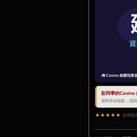
🧰 Casino 娛樂預
彭同學的Casi
資料存在疑點，請
★★★★★
使用後
免費還做到這樣，已