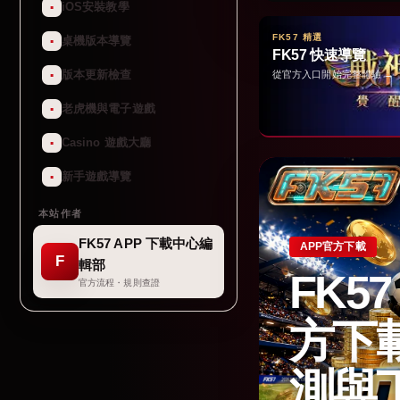
iOS安裝教學
▪
FK57 精選
桌機版本導覽
▪
FK57 快速導覽
版本更新檢查
▪
從官方入口開始完整體驗 →
老虎機與電子遊戲
▪
Casino 遊戲大廳
▪
新手遊戲導覽
▪
本站作者
FK57 APP 下載中心編
APP官方下載
F
輯部
FK5
官方流程・規則查證
方下
測與