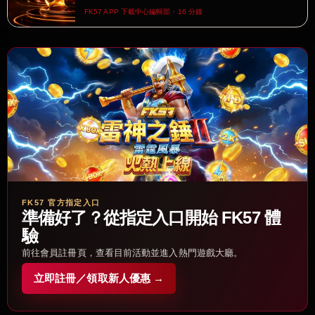
FK57 APP 下載中心編輯部・16 分鐘
FK57 官方指定入口
準備好了？從指定入口開始 FK57 體
驗
前往會員註冊頁，查看目前活動並進入熱門遊戲大廳。
立即註冊／領取新人優惠 →