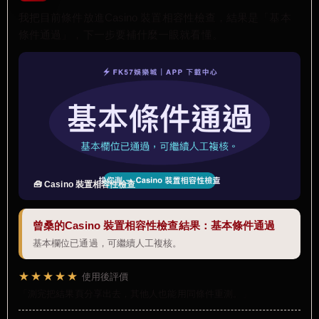
我把目前條件放進Casino 裝置相容性檢查，結果是「基本
條件通過」，下一步要補什麼一眼就看懂。
🧰 Casino 裝置相容性檢查
曾桑的Casino 裝置相容性檢查結果：基本條件通過
基本欄位已通過，可繼續人工複核。
★★★★★
使用後評價
測完把結果頁分享出去，其他人也能用同條件重測。