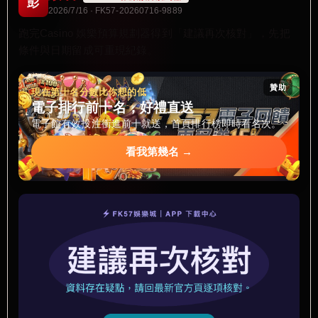
彭
2026/7/16 · FK57-20260716-9889
跑完Casino 娛樂預算規劃器得到「建議再次核對」，先把
條件與日期留成可重現紀錄。
贊助
現在第十名分數比你想的低
電子排行前十名，好禮直送
電子館有效投注衝進前十就送，首頁排行榜即時看名次。
看我第幾名 →