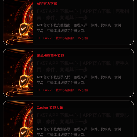
APP官方下載
FK57 APP 下載中心｜APP官方下載｜完整指
南：條件、實測與下一步
APP官方下載完整指南，整理來源、條件、比較表、實例、
FAQ、互動工具與指定註冊入口。
FK57 APP 下載中心編輯部・15 分鐘
老虎機與電子遊戲
FK57 APP 下載中心｜APP官方下載｜新手入
門：條件、實測與下一步
APP官方下載新手入門，整理來源、條件、比較表、實例、
FAQ、互動工具與指定註冊入口。
FK57 APP 下載中心編輯部・15 分鐘
Casino 遊戲大廳
FK57 APP 下載中心｜APP官方下載｜實測步
驟：條件、實測與下一步
APP官方下載實測步驟，整理來源、條件、比較表、實例、
FAQ、互動工具與指定註冊入口。