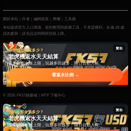
關於本站
｜
作者
｜
編輯政策
｜
專欄
｜
工具牆
本站提供官方入口辨識、規則整理與娛樂工具，不承諾獲利。未滿 18 歲
請勿參與；請先設定時間與預算上限。
贊助
你玩的那台返多少？
老虎機返水天天結算
電子館返水無上限，玩越多回越多，隔日自動入帳。
看返水比例 →
© 2026 FK57娛樂城｜APP 下載中心
贊助
你玩的那台返多少？
老虎機返水天天結算
電子館返水無上限，玩越多回越多，隔日自動入帳。