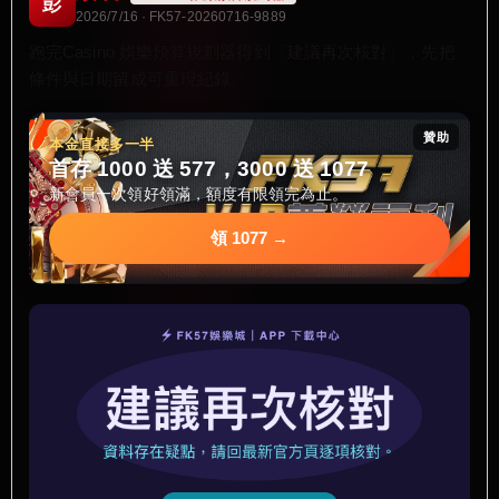
彭
2026/7/16 · FK57-20260716-9889
跑完Casino 娛樂預算規劃器得到「建議再次核對」，先把
條件與日期留成可重現紀錄。
贊助
本金直接多一半
首存 1000 送 577，3000 送 1077
新會員一次領好領滿，額度有限領完為止。
領 1077 →