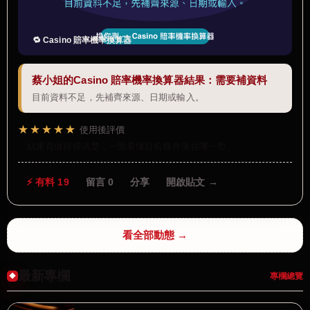
🔁 Casino 賠率機率換算器
蔡小姐的Casino 賠率機率換算器結果：需要補資料
目前資料不足，先補齊來源、日期或輸入。
★★★★★
使用後評價
結果頁做得很清楚，一眼看懂目前條件落在哪一型。
⚡ 有料 19
留言 0
分享
開啟貼文 →
看全部動態 →
最新專欄
專欄總覽