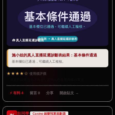
🧰 真人直播延遲診斷表
施小姐的真人直播延遲診斷表結果：基本條件通過
基本欄位已通過，可繼續人工複核。
★★★★☆
使用後評價
測完把結果頁分享出去，其他人也能用同條件重測。
⚡ 有料 4
留言 0
分享
開啟貼文 →
彭同學
Casino 娛樂預算規劃器