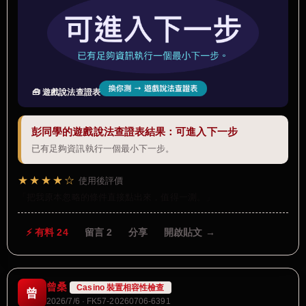
🧰 遊戲說法查證表
彭同學的遊戲說法查證表結果：可進入下一步
已有足夠資訊執行一個最小下一步。
★★★★☆
使用後評價
把我原本忽略的條件直接點出來，值得一測。
⚡ 有料 24
留言 2
分享
開啟貼文 →
曾桑
Casino 裝置相容性檢查
曾
2026/7/6 · FK57-20260706-6391