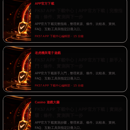
APP官方下載
FK57 APP 下載中心｜APP官方下載｜完整指
南：條件、實測與下一步
APP官方下載完整指南，整理來源、條件、比較表、實例、
FAQ、互動工具與指定註冊入口。
FK57 APP 下載中心編輯部・15 分鐘
老虎機與電子遊戲
FK57 APP 下載中心｜APP官方下載｜新手入
門：條件、實測與下一步
APP官方下載新手入門，整理來源、條件、比較表、實例、
FAQ、互動工具與指定註冊入口。
FK57 APP 下載中心編輯部・15 分鐘
Casino 遊戲大廳
FK57 APP 下載中心｜APP官方下載｜實測步
驟：條件、實測與下一步
APP官方下載實測步驟，整理來源、條件、比較表、實例、
FAQ、互動工具與指定註冊入口。