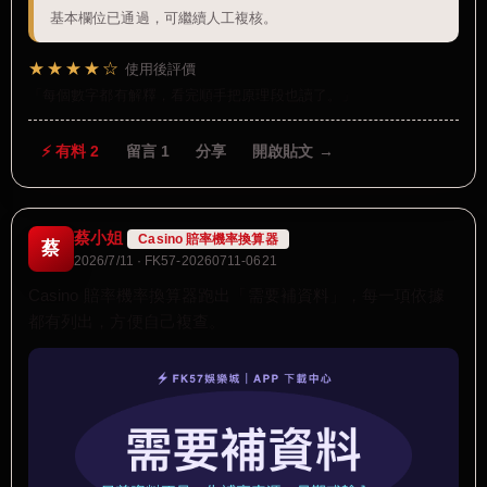
基本欄位已通過，可繼續人工複核。
★★★★☆
使用後評價
每個數字都有解釋，看完順手把原理段也讀了。
⚡ 有料 2
留言 1
分享
開啟貼文 →
蔡小姐
Casino 賠率機率換算器
蔡
2026/7/11 · FK57-20260711-0621
Casino 賠率機率換算器跑出「需要補資料」，每一項依據
都有列出，方便自己複查。