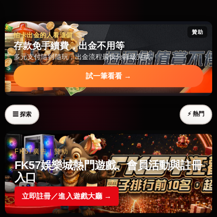
贊助
怕卡出金的人看這個
存款免手續費，出金不用等
多元支付隨到隨玩，出金流程最快分鐘級完成。
試一筆看看 →
⚡ 熱門
☰ 探索
FK57廣告｜贊助
FK57娛樂城熱門遊戲、會員活動與註冊
入口
立即註冊／進入遊戲大廳 →