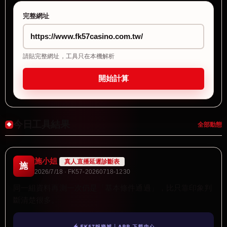
完整網址
請貼完整網址，工具只在本機解析
開始計算
今日工具結果
全部動態
施小姐
真人直播延遲診斷表
施
2026/7/18 · FK57-20260718-1230
同一組資料再測一次仍是「基本條件通過」，比只靠印象判
斷清楚很多。