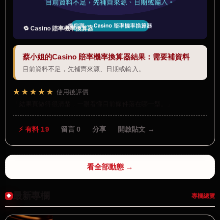
🔁 Casino 賠率機率換算器
蔡小姐的Casino 賠率機率換算器結果：需要補資料
目前資料不足，先補齊來源、日期或輸入。
★★★★★
使用後評價
結果頁做得很清楚，一眼看懂目前條件落在哪一型。
⚡ 有料 19
留言 0
分享
開啟貼文 →
看全部動態 →
最新專欄
專欄總覽