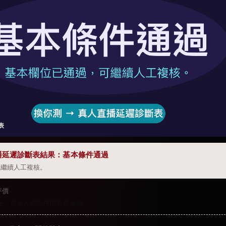
表
播延遲診斷表結果：基本條件通過
可繼續人工複核。
評價
去，其他人也能用同條件重測。