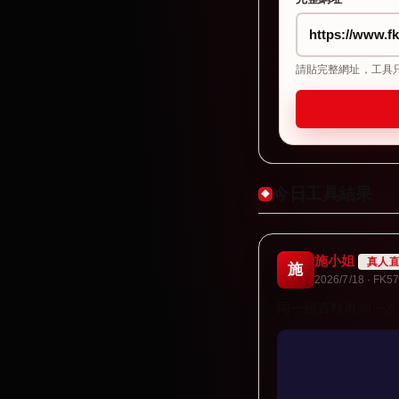
請貼完整網址，工具
今日工具結果
施小姐
真人
施
2026/7/18 · FK5
同一組資料再測一次