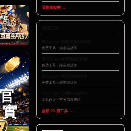
看探索動態 →
專區
式遊戲大廳 →
精選工具
🧰 Casino 攻略可信度評分器
免費工具・純前端計算
🧰 Casino 會員權益比較器
免費工具・純前端計算
🧰 Casino 活動資格檢查表
免費工具・純前端計算
P官
FK57 APP 下載中心編輯部
本站作者・官方流程查證
、實
全部 20 個工具 →