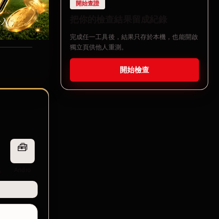
開始查證
把你的檢查結果留成紀錄
冊入
完成任一工具後，結果只存於本機，也能開啟
獨立頁供他人重測。
開始檢查
🧰
🧰
🧰
🔁
🧰
📡
錯
Andro
真人直播延
真人百家樂
Casin
Casin
真人桌流程