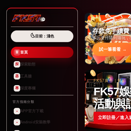
怕卡出金的人看這個
存款免手續費
🌜
目前：淺色
多元支付隨到隨玩，
試一筆看看 →
首
首頁
探
探索動態
器
工具牆
FK57廣告｜贊助
FK5
專
深度專欄
活動與
官方指南分類
APP官方下載
▪
立即註冊／進入
Android安裝教學
▪