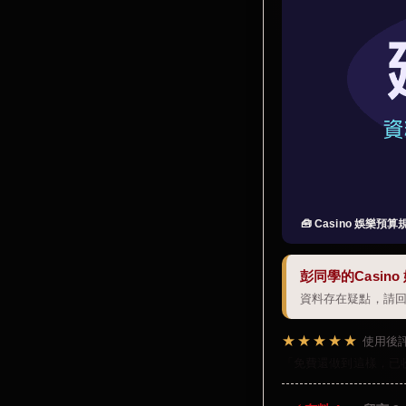
🧰 Casino 娛樂預
彭同學的Casi
資料存在疑點，請
★★★★★
使用後
免費還做到這樣，已