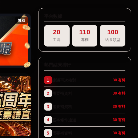
平台數據
贊助
20
110
100
工具
專欄
結果類型
熱門結果排行
1
建議再次核對
30 有料
2
需要補資料
30 有料
3
需要補資料
30 有料
4
基本條件通過
30 有料
5
需要補資料
30 有料