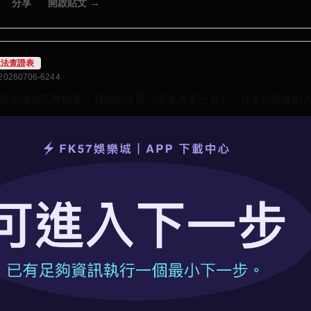
分享
開啟貼文 →
說法查證表
-20260706-6244
證表做成完整檢查，我的結果是「可進入下一步」，分享給需要的