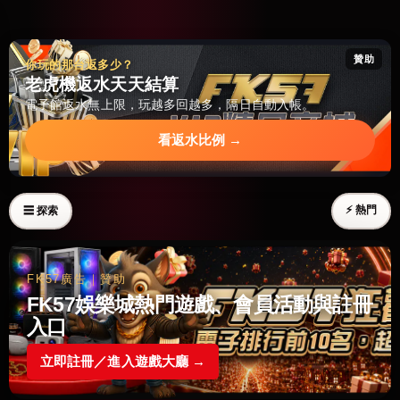
贊助
你玩的那台返多少？
老虎機返水天天結算
電子館返水無上限，玩越多回越多，隔日自動入帳。
看返水比例 →
⚡ 熱門
☰ 探索
FK57廣告｜贊助
FK57娛樂城熱門遊戲、會員活動與註冊
入口
立即註冊／進入遊戲大廳 →