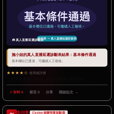
🧰 真人直播延遲診斷表
施小姐的真人直播延遲診斷表結果：基本條件通過
基本欄位已通過，可繼續人工複核。
★★★★☆
使用後評價
測完把結果頁分享出去，其他人也能用同條件重測。
⚡ 有料 4
留言 0
分享
開啟貼文 →
彭同學
Casino 娛樂預算規劃器