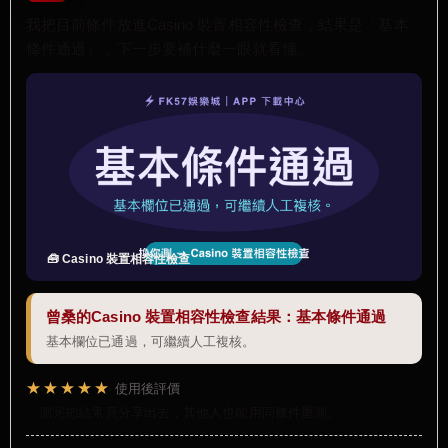
我把目前條件放進Casino 裝置相容性檢查，結果是「基本
條件通過」，下一步要補什麼一眼就看懂。
🧰 Casino 裝置相容性檢查
曾桑的Casino 裝置相容性檢查結果：基本條件通過
基本欄位已通過，可繼續人工複核。
★★★★★
使用後評價
測完把結果頁分享出去，其他人也能用同條件重測。