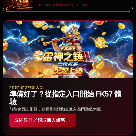
FK57 APP 下載中心編輯部・16 分鐘
FK57 官方指定入口
準備好了？從指定入口開始 FK57 體
驗
前往會員註冊頁，查看目前活動並進入熱門遊戲大廳。
立即註冊／領取新人優惠 →