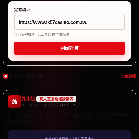
完整網址
請貼完整網址，工具只在本機解析
開始計算
今日工具結果
全部動態
施小姐
真人直播延遲診斷表
施
2026/7/18 · FK57-20260718-1230
同一組資料再測一次仍是「基本條件通過」，比只靠印象判
斷清楚很多。