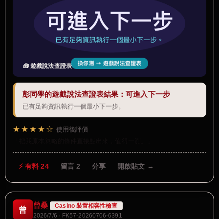
🧰 遊戲說法查證表
彭同學的遊戲說法查證表結果：可進入下一步
已有足夠資訊執行一個最小下一步。
★★★★☆
使用後評價
把我原本忽略的條件直接點出來，值得一測。
⚡ 有料 24
留言 2
分享
開啟貼文 →
曾桑
Casino 裝置相容性檢查
曾
2026/7/6 · FK57-20260706-6391