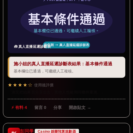
🧰 真人直播延遲診斷表
施小姐的真人直播延遲診斷表結果：基本條件通過
基本欄位已通過，可繼續人工複核。
★★★★☆
使用後評價
測完把結果頁分享出去，其他人也能用同條件重測。
⚡ 有料 4
留言 0
分享
開啟貼文 →
彭同學
Casino 娛樂預算規劃器