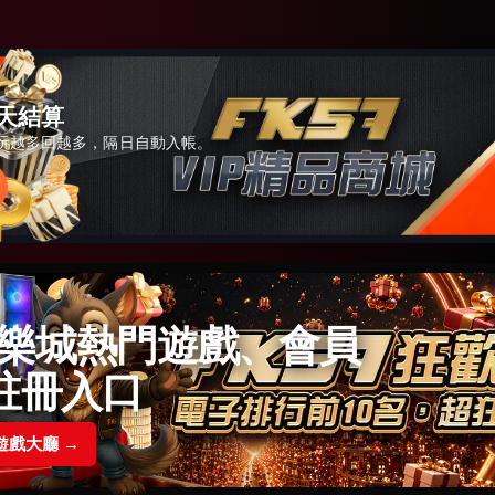
天結算
玩越多回越多，隔日自動入帳。
7娛樂城熱門遊戲、會員
註冊入口
遊戲大廳 →