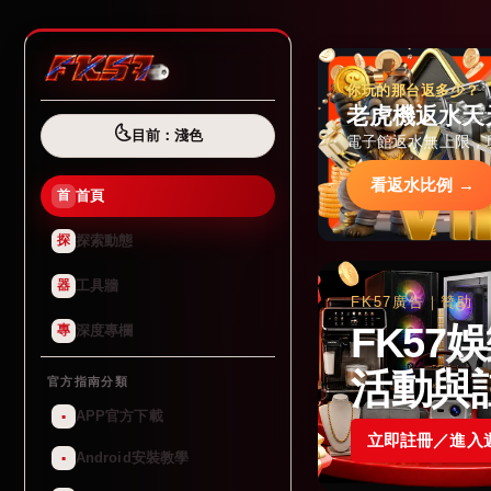
你玩的那台返多少？
老虎機返水天
🌜
目前：淺色
電子館返水無上限，
看返水比例 →
首
首頁
探
探索動態
器
工具牆
FK57廣告｜贊助
FK5
專
深度專欄
活動與
官方指南分類
APP官方下載
▪
立即註冊／進入
Android安裝教學
▪