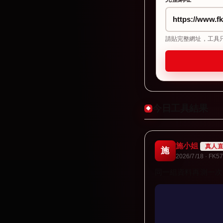
請貼完整網址，工具
今日工具結果
施小姐
真人
施
2026/7/18 · FK5
同一組資料再測一次