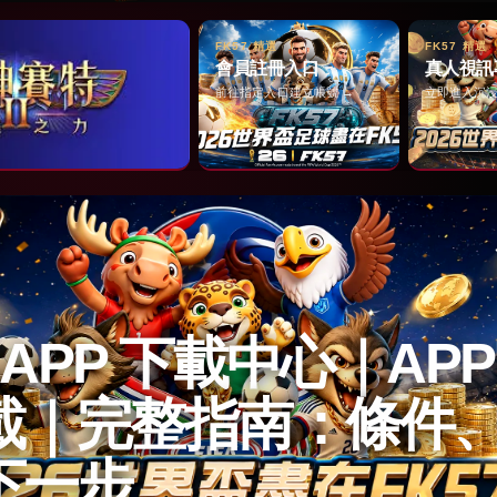
FK57 精選
FK57 精選
會員註冊入口
真人視訊
前往指定入口建立帳號 →
立即進入沉浸
7 APP 下載中心｜AP
載｜完整指南：條件
下一步