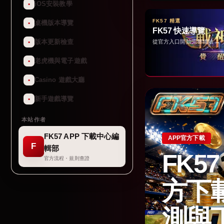
iOS安裝教學
▪
FK57 精選
桌機版本導覽
▪
FK57 快速導覽
版本更新檢查
▪
從官方入口開始完整體驗 →
老虎機與電子遊戲
▪
Casino 遊戲大廳
▪
新手遊戲導覽
▪
本站作者
FK57 APP 下載中心編
APP官方下載
F
輯部
FK5
官方流程・規則查證
方下
測與