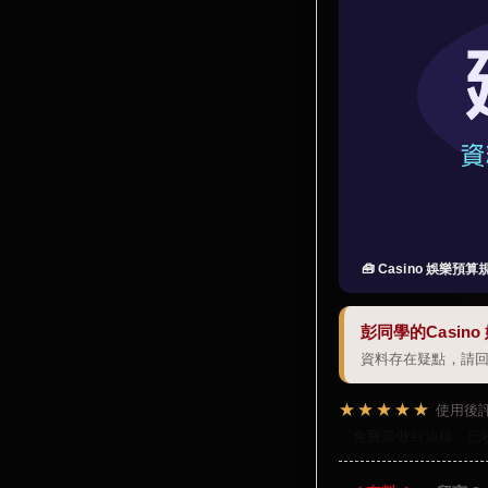
🧰 Casino 娛樂預
彭同學的Casi
資料存在疑點，請
★★★★★
使用後
免費還做到這樣，已