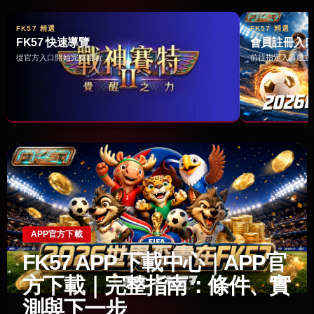
FK57 精選
FK57 精選
FK57 快速導覽
會員註冊入
從官方入口開始完整體驗 →
前往指定入口建立
APP官方下載
FK57 APP 下載中心｜APP官
方下載｜完整指南：條件、實
測與下一步