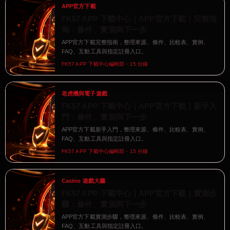
APP官方下載
FK57 APP 下載中心｜APP官方下載｜完整指
南：條件、實測與下一步
APP官方下載完整指南，整理來源、條件、比較表、實例、
FAQ、互動工具與指定註冊入口。
FK57 APP 下載中心編輯部・15 分鐘
老虎機與電子遊戲
FK57 APP 下載中心｜APP官方下載｜新手入
門：條件、實測與下一步
APP官方下載新手入門，整理來源、條件、比較表、實例、
FAQ、互動工具與指定註冊入口。
FK57 APP 下載中心編輯部・15 分鐘
Casino 遊戲大廳
FK57 APP 下載中心｜APP官方下載｜實測步
驟：條件、實測與下一步
APP官方下載實測步驟，整理來源、條件、比較表、實例、
FAQ、互動工具與指定註冊入口。