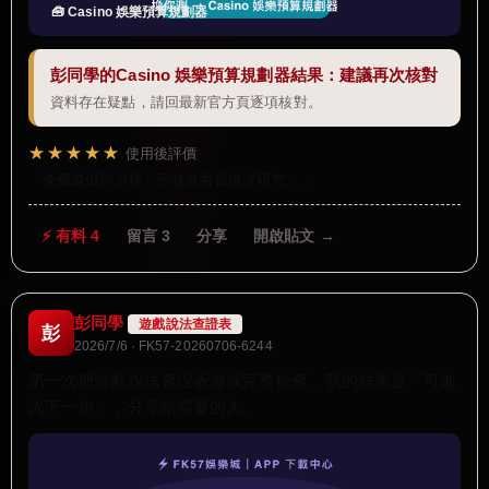
🧰 Casino 娛樂預算規劃器
彭同學的Casino 娛樂預算規劃器結果：建議再次核對
資料存在疑點，請回最新官方頁逐項核對。
★★★★★
使用後評價
免費還做到這樣，已收進書籤慢慢研究。
⚡ 有料 4
留言 3
分享
開啟貼文 →
彭同學
遊戲說法查證表
彭
2026/7/6 · FK57-20260706-6244
第一次把遊戲說法查證表做成完整檢查，我的結果是「可進
入下一步」，分享給需要的人。