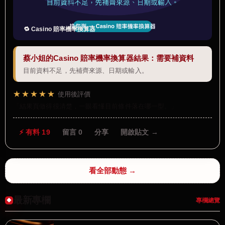
🔁 Casino 賠率機率換算器
蔡小姐的Casino 賠率機率換算器結果：需要補資料
目前資料不足，先補齊來源、日期或輸入。
★★★★★
使用後評價
結果頁做得很清楚，一眼看懂目前條件落在哪一型。
⚡ 有料 19
留言 0
分享
開啟貼文 →
看全部動態 →
最新專欄
專欄總覽