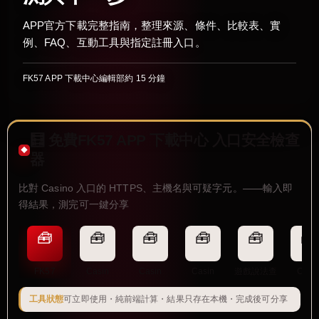
APP官方下載完整指南，整理來源、條件、比較表、實
例、FAQ、互動工具與指定註冊入口。
FK57 APP 下載中心編輯部
約 15 分鐘
🧮 免費FK57 APP 下載中心 入口安全檢查
器
比對 Casino 入口的 HTTPS、主機名與可疑字元。——輸入即
得結果，測完可一鍵分享
🧰
🧰
🧰
🧰
🧰
🧰
FK57
Casin
Casin
Casin
遊戲說法查
Casi
工具狀態
可立即使用・純前端計算・結果只存在本機・完成後可分享