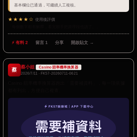
基本欄位已通過，可繼續人工複核。
★★★★☆
使用後評價
每個數字都有解釋，看完順手把原理段也讀了。
⚡ 有料 2
留言 1
分享
開啟貼文 →
蔡小姐
Casino 賠率機率換算器
蔡
2026/7/11 · FK57-20260711-0621
Casino 賠率機率換算器跑出「需要補資料」，每一項依據
都有列出，方便自己複查。