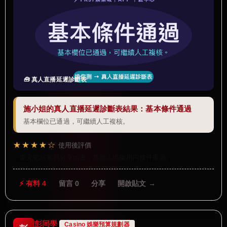
🧰 真人直播延遲診斷表
施小姐的真人直播延遲診斷表結果：基本條件通過
基本欄位已通過，可繼續人工複核。
★★★★☆
使用後評價
測完把結果頁分享出去，其他人也能用同條件重測。
⚡ 有料 4
留言 0
分享
開啟貼文 →
彭同學
Casino 娛樂預算規劃器