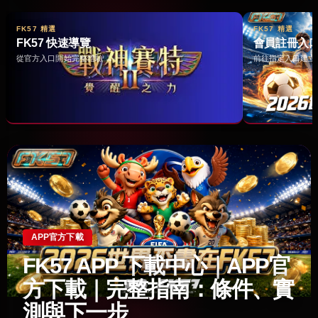
FK57 精選
FK57 精選
FK57 快速導覽
會員註冊入
從官方入口開始完整體驗 →
前往指定入口建立
APP官方下載
FK57 APP 下載中心｜APP官
方下載｜完整指南：條件、實
測與下一步