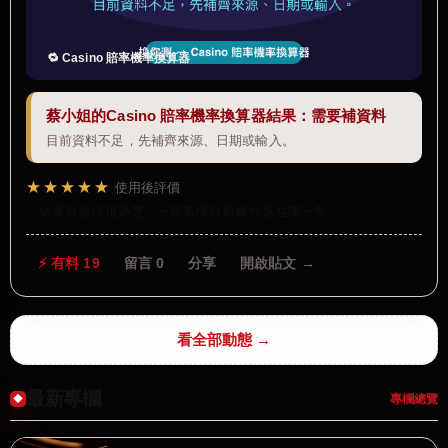
🔁 Casino 賠率機率換算器
蔡小姐的Casino 賠率機率換算器結果：需要補資料
目前資料不足，先補齊來源、日期或輸入。
★★★★★
使用後評價
結果頁做得很清楚，一眼看懂目前條件落在哪一型。
⚡ 有料 19
留言 0
分享
開啟貼文 →
看全部動態 →
最新專欄
專欄總覽