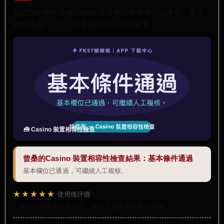
我把目前條件放進Casino 裝置相容性檢查，結果是「基本
條件通過」，下一步要補什麼一眼就看懂。
🧰 Casino 裝置相容性檢查
曾桑的Casino 裝置相容性檢查結果：基本條件通過
基本欄位已通過，可繼續人工複核。
★★★★★
使用後評價
測完把結果頁分享出去，其他人也能用同條件重測。