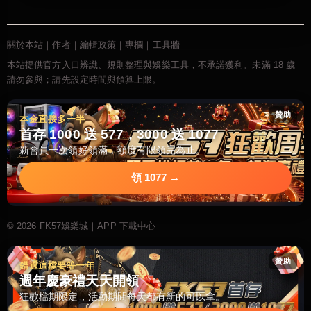
關於本站
｜
作者
｜
編輯政策
｜
專欄
｜
工具牆
本站提供官方入口辨識、規則整理與娛樂工具，不承諾獲利。未滿 18 歲
請勿參與；請先設定時間與預算上限。
贊助
本金直接多一半
首存 1000 送 577，3000 送 1077
新會員一次領好領滿，額度有限領完為止。
領 1077 →
© 2026 FK57娛樂城｜APP 下載中心
贊助
錯過這檔要等一年
週年慶豪禮天天開領
狂歡檔期限定，活動期間每天都有新的可以拿。