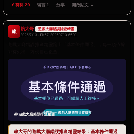
⚡ 有料 20
留言 1
分享
開啟貼文 →
賴大哥
遊戲大廳錯誤排查精靈
賴
2026/7/13 · FK57-20260713-6591
遊戲大廳錯誤排查精靈跑出「基本條件通過」，每一項依據
都有列出，方便自己複查。
🧰 遊戲大廳錯誤排查精靈
賴大哥的遊戲大廳錯誤排查精靈結果：基本條件通過