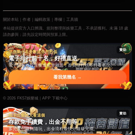
關於本站
｜
作者
｜
編輯政策
｜
專欄
｜
工具牆
本站提供官方入口辨識、規則整理與娛樂工具，不承諾獲利。未滿 18 歲
請勿參與；請先設定時間與預算上限。
贊助
現在第十名分數比你想的低
電子排行前十名，好禮直送
電子館有效投注衝進前十就送，首頁排行榜即時看名次。
看我第幾名 →
© 2026 FK57娛樂城｜APP 下載中心
贊助
怕卡出金的人看這個
存款免手續費，出金不用等
多元支付隨到隨玩，出金流程最快分鐘級完成。