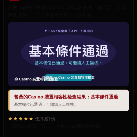
我把目前條件放進Casino 裝置相容性檢查，結果是「基本
條件通過」，下一步要補什麼一眼就看懂。
🧰 Casino 裝置相容性檢查
曾桑的Casino 裝置相容性檢查結果：基本條件通過
基本欄位已通過，可繼續人工複核。
★★★★★
使用後評價
測完把結果頁分享出去，其他人也能用同條件重測。