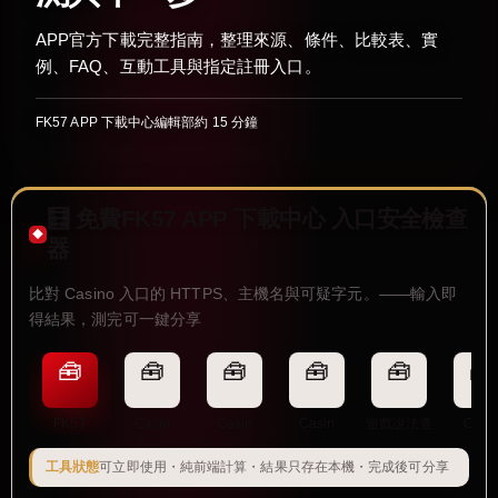
APP官方下載完整指南，整理來源、條件、比較表、實
例、FAQ、互動工具與指定註冊入口。
FK57 APP 下載中心編輯部
約 15 分鐘
🧮 免費FK57 APP 下載中心 入口安全檢查
器
比對 Casino 入口的 HTTPS、主機名與可疑字元。——輸入即
得結果，測完可一鍵分享
🧰
🧰
🧰
🧰
🧰
🧰
FK57
Casin
Casin
Casin
遊戲說法查
Casi
工具狀態
可立即使用・純前端計算・結果只存在本機・完成後可分享