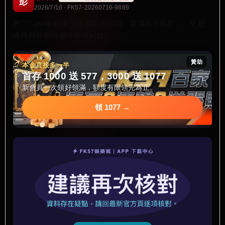
彭
2026/7/16 · FK57-20260716-9889
跑完Casino 娛樂預算規劃器得到「建議再次核對」，先把
條件與日期留成可重現紀錄。
贊助
本金直接多一半
首存 1000 送 577，3000 送 1077
新會員一次領好領滿，額度有限領完為止。
領 1077 →