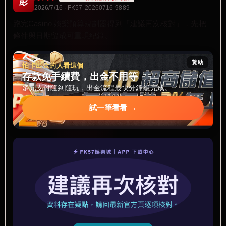
彭
2026/7/16 · FK57-20260716-9889
跑完Casino 娛樂預算規劃器得到「建議再次核對」，先把
條件與日期留成可重現紀錄。
贊助
怕卡出金的人看這個
存款免手續費，出金不用等
多元支付隨到隨玩，出金流程最快分鐘級完成。
試一筆看看 →