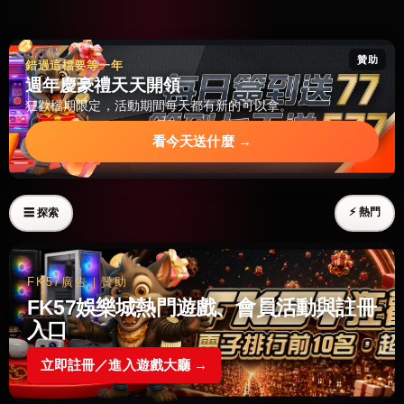
贊助
錯過這檔要等一年
週年慶豪禮天天開領
狂歡檔期限定，活動期間每天都有新的可以拿。
看今天送什麼 →
⚡ 熱門
☰ 探索
FK57廣告｜贊助
FK57娛樂城熱門遊戲、會員活動與註冊
入口
立即註冊／進入遊戲大廳 →