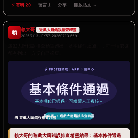
⚡ 有料 20
留言 1
分享
開啟貼文 →
賴大哥
遊戲大廳錯誤排查精靈
賴
2026/7/13 · FK57-20260713-6591
遊戲大廳錯誤排查精靈跑出「基本條件通過」，每一項依據
都有列出，方便自己複查。
🧰 遊戲大廳錯誤排查精靈
賴大哥的遊戲大廳錯誤排查精靈結果：基本條件通過