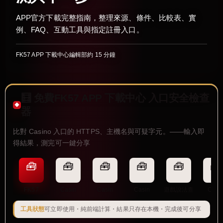
APP官方下載完整指南，整理來源、條件、比較表、實
例、FAQ、互動工具與指定註冊入口。
FK57 APP 下載中心編輯部
約 15 分鐘
🧮 免費FK57 APP 下載中心 入口安全檢查
器
比對 Casino 入口的 HTTPS、主機名與可疑字元。——輸入即
得結果，測完可一鍵分享
🧰
🧰
🧰
🧰
🧰
🧰
FK57
Casin
Casin
Casin
遊戲說法查
Casi
工具狀態
可立即使用・純前端計算・結果只存在本機・完成後可分享