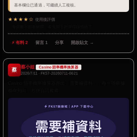
基本欄位已通過，可繼續人工複核。
★★★★☆
使用後評價
每個數字都有解釋，看完順手把原理段也讀了。
⚡ 有料 2
留言 1
分享
開啟貼文 →
蔡小姐
Casino 賠率機率換算器
蔡
2026/7/11 · FK57-20260711-0621
Casino 賠率機率換算器跑出「需要補資料」，每一項依據
都有列出，方便自己複查。