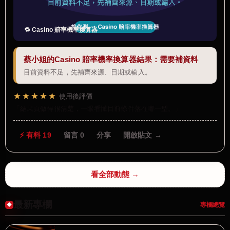
🔁 Casino 賠率機率換算器
蔡小姐的Casino 賠率機率換算器結果：需要補資料
目前資料不足，先補齊來源、日期或輸入。
★★★★★
使用後評價
結果頁做得很清楚，一眼看懂目前條件落在哪一型。
⚡ 有料 19
留言 0
分享
開啟貼文 →
看全部動態 →
最新專欄
專欄總覽