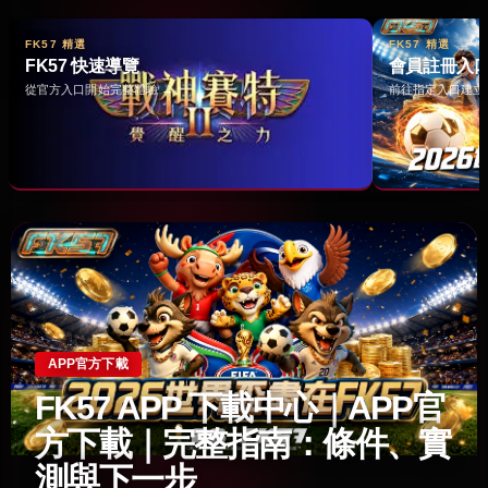
FK57 精選
FK57 精選
FK57 快速導覽
會員註冊入
從官方入口開始完整體驗 →
前往指定入口建立
APP官方下載
FK57 APP 下載中心｜APP官
方下載｜完整指南：條件、實
測與下一步