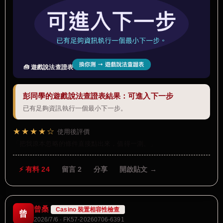
🧰 遊戲說法查證表
彭同學的遊戲說法查證表結果：可進入下一步
已有足夠資訊執行一個最小下一步。
★★★★☆
使用後評價
把我原本忽略的條件直接點出來，值得一測。
⚡ 有料 24
留言 2
分享
開啟貼文 →
曾桑
Casino 裝置相容性檢查
曾
2026/7/6 · FK57-20260706-6391