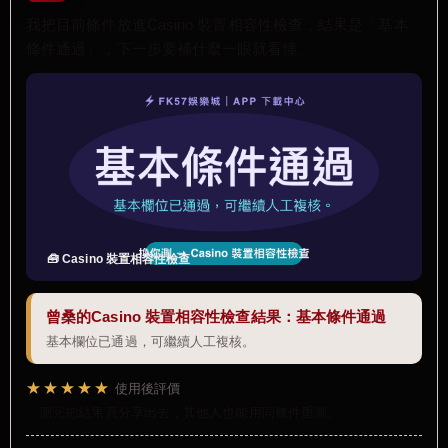
我把目前條件放進Casino 裝置相容性檢查，結果是「基本
條件通過」，下一步要補什麼一眼就看懂。
🧰 Casino 裝置相容性檢查
曾桑的Casino 裝置相容性檢查結果：基本條件通過
基本欄位已通過，可繼續人工複核。
★★★★★
使用後評價
測完把結果頁分享出去，其他人也能用同條件重測。