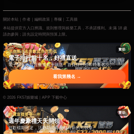
關於本站
｜
作者
｜
編輯政策
｜
專欄
｜
工具牆
本站提供官方入口辨識、規則整理與娛樂工具，不承諾獲利。未滿 18 歲
請勿參與；請先設定時間與預算上限。
贊助
現在第十名分數比你想的低
電子排行前十名，好禮直送
電子館有效投注衝進前十就送，首頁排行榜即時看名次。
看我第幾名 →
© 2026 FK57娛樂城｜APP 下載中心
贊助
錯過這檔要等一年
週年慶豪禮天天開領
狂歡檔期限定，活動期間每天都有新的可以拿。