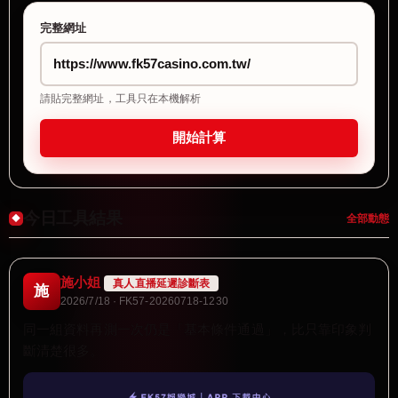
完整網址
請貼完整網址，工具只在本機解析
開始計算
今日工具結果
全部動態
施小姐
真人直播延遲診斷表
施
2026/7/18 · FK57-20260718-1230
同一組資料再測一次仍是「基本條件通過」，比只靠印象判
斷清楚很多。