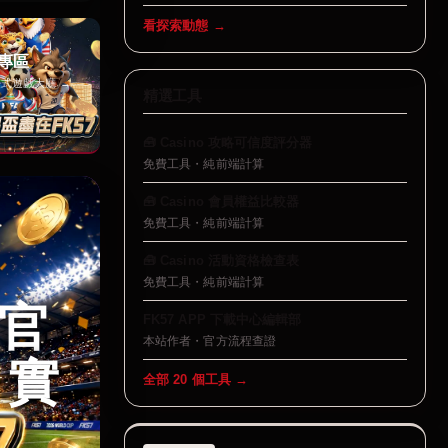
看探索動態 →
專區
式遊戲大廳 →
精選工具
🧰 Casino 攻略可信度評分器
免費工具・純前端計算
🧰 Casino 會員權益比較器
免費工具・純前端計算
🧰 Casino 活動資格檢查表
免費工具・純前端計算
P官
FK57 APP 下載中心編輯部
本站作者・官方流程查證
、實
全部 20 個工具 →