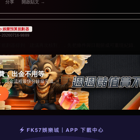
分享
開啟貼文 →
ino 娛樂預算規劃器
7-20260716-9889
娛樂預算規劃器得到「建議再次核對」，先把條件與日期留成可重現紀錄。
個
費，出金不用等
玩，出金流程最快分鐘級完成。
→