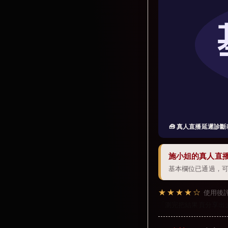
🧰 真人直播延遲診斷
施小姐的真人直
基本欄位已通過，
★★★★☆
使用後
測完把結果頁分享出