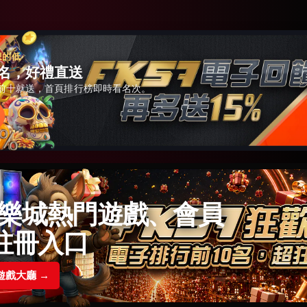
想的低
名，好禮直送
前十就送，首頁排行榜即時看名次。
7娛樂城熱門遊戲、會員
註冊入口
遊戲大廳 →