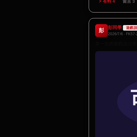
⚡ 有料 4
留言 3
彭同學
遊戲
彭
2026/7/6 · FK57
第一次把遊戲說法查