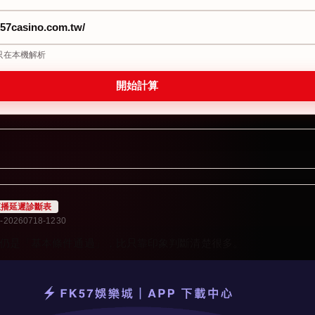
只在本機解析
開始計算
直播延遲診斷表
7-20260718-1230
仍是「基本條件通過」，比只靠印象判斷清楚很多。