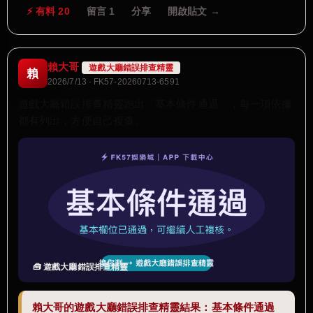
⚡ 有料 20
留言 1
分享
開啟貼文 →
賴大哥
遊戲大廳錯誤排查精靈
賴
2026/7/13 · FK57-20260713-6591
遊戲大廳錯誤排查精靈跑出「基本條件通過」，每一項依據
都有列出，方便自己複查。
🧰 遊戲大廳錯誤排查精靈
賴大哥的遊戲大廳錯誤排查精靈結果：基本條件通過