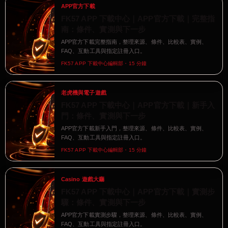
APP官方下載
FK57 APP 下載中心｜APP官方下載｜完整指
南：條件、實測與下一步
APP官方下載完整指南，整理來源、條件、比較表、實例、
FAQ、互動工具與指定註冊入口。
FK57 APP 下載中心編輯部・15 分鐘
老虎機與電子遊戲
FK57 APP 下載中心｜APP官方下載｜新手入
門：條件、實測與下一步
APP官方下載新手入門，整理來源、條件、比較表、實例、
FAQ、互動工具與指定註冊入口。
FK57 APP 下載中心編輯部・15 分鐘
Casino 遊戲大廳
FK57 APP 下載中心｜APP官方下載｜實測步
驟：條件、實測與下一步
APP官方下載實測步驟，整理來源、條件、比較表、實例、
FAQ、互動工具與指定註冊入口。