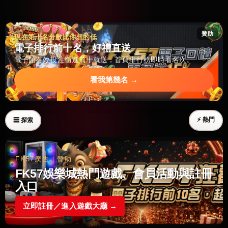
贊助
現在第十名分數比你想的低
電子排行前十名，好禮直送
電子館有效投注衝進前十就送，首頁排行榜即時看名次。
看我第幾名 →
⚡ 熱門
☰ 探索
FK57廣告｜贊助
FK57娛樂城熱門遊戲、會員活動與註冊
入口
立即註冊／進入遊戲大廳 →