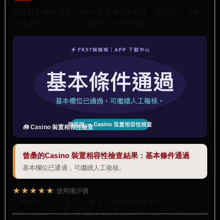
我把目前條件放進Casino 裝置相容性檢查，結果是「基本
條件通過」，下一步要補什麼一眼就看懂。
🧰 Casino 裝置相容性檢查
曾桑的Casino 裝置相容性檢查結果：基本條件通過
基本欄位已通過，可繼續人工複核。
★★★★★
使用後評價
測完把結果頁分享出去，其他人也能用同條件重測。