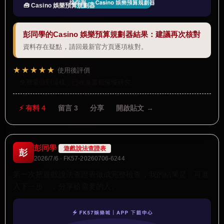
🧰 Casino 娛樂預算規劃器
彭同學的Casino 娛樂預算規劃器結果：建議再次核對
資料存在疑點，請回最新官方頁逐項核對。
★★★★★
使用後評價
免費還做到這樣，已收進書籤慢慢研究。
⚡ 有料 4
留言 3
分享
開啟貼文 →
彭同學
遊戲說法查證表
彭
2026/7/6 · FK57-20260706-6244
第一次把遊戲說法查證表做成完整檢查，我的結果是「可進
入下一步」，分享給需要的人。