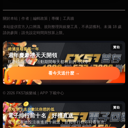
關於本站
｜
作者
｜
編輯政策
｜
專欄
｜
工具牆
本站提供官方入口辨識、規則整理與娛樂工具，不承諾獲利。未滿 18 歲
請勿參與；請先設定時間與預算上限。
贊助
錯過這檔要等一年
週年慶豪禮天天開領
狂歡檔期限定，活動期間每天都有新的可以拿。
看今天送什麼 →
© 2026 FK57娛樂城｜APP 下載中心
贊助
現在第十名分數比你想的低
電子排行前十名，好禮直送
電子館有效投注衝進前十就送，首頁排行榜即時看名次。