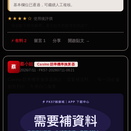
基本欄位已通過，可繼續人工複核。
★★★★☆
使用後評價
每個數字都有解釋，看完順手把原理段也讀了。
⚡ 有料 2
留言 1
分享
開啟貼文 →
蔡小姐
Casino 賠率機率換算器
蔡
2026/7/11 · FK57-20260711-0621
Casino 賠率機率換算器跑出「需要補資料」，每一項依據
都有列出，方便自己複查。