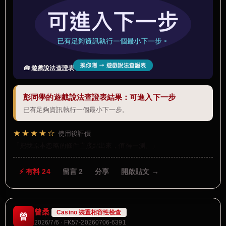
🧰 遊戲說法查證表
彭同學的遊戲說法查證表結果：可進入下一步
已有足夠資訊執行一個最小下一步。
★★★★☆
使用後評價
把我原本忽略的條件直接點出來，值得一測。
⚡ 有料 24
留言 2
分享
開啟貼文 →
曾桑
Casino 裝置相容性檢查
曾
2026/7/6 · FK57-20260706-6391