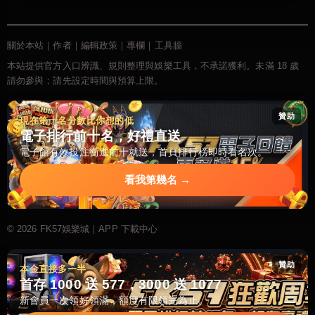
關於本站
｜
作者
｜
編輯政策
｜
專欄
｜
工具牆
本站提供官方入口辨識、規則整理與娛樂工具，不承諾獲利。未滿 18 歲
請勿參與；請先設定時間與預算上限。
贊助
現在第十名分數比你想的低
電子排行前十名，好禮直送
電子館有效投注衝進前十就送，首頁排行榜即時看名次。
看我第幾名 →
© 2026 FK57娛樂城｜APP 下載中心
贊助
本金直接多一半
首存 1000 送 577，3000 送 1077
新會員一次領好領滿，額度有限領完為止。