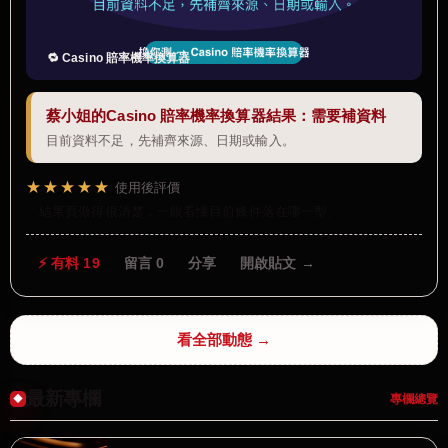
🔁 Casino 賠率機率換算器
蔡小姐的Casino 賠率機率換算器結果：需要補資料
目前資料不足，先補齊來源、日期或輸入。
★★★★★
使用後評價
結果頁做得很清楚，一眼看懂目前條件落在哪一型。
⚡ 有料 19
留言 0
分享
開啟貼文 →
看全部動態 →
最新專欄
專欄總覽