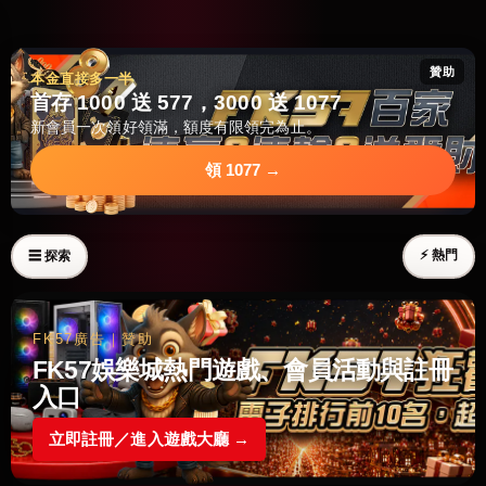
贊助
本金直接多一半
首存 1000 送 577，3000 送 1077
新會員一次領好領滿，額度有限領完為止。
領 1077 →
⚡ 熱門
☰ 探索
FK57廣告｜贊助
FK57娛樂城熱門遊戲、會員活動與註冊
入口
立即註冊／進入遊戲大廳 →