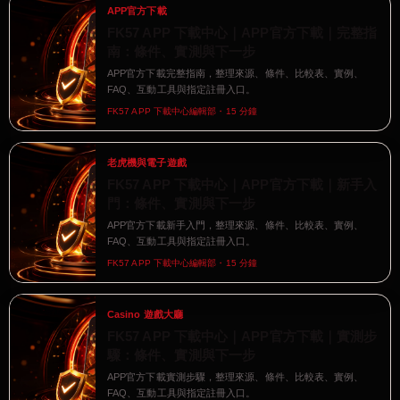
APP官方下載
FK57 APP 下載中心｜APP官方下載｜完整指
南：條件、實測與下一步
APP官方下載完整指南，整理來源、條件、比較表、實例、
FAQ、互動工具與指定註冊入口。
FK57 APP 下載中心編輯部・15 分鐘
老虎機與電子遊戲
FK57 APP 下載中心｜APP官方下載｜新手入
門：條件、實測與下一步
APP官方下載新手入門，整理來源、條件、比較表、實例、
FAQ、互動工具與指定註冊入口。
FK57 APP 下載中心編輯部・15 分鐘
Casino 遊戲大廳
FK57 APP 下載中心｜APP官方下載｜實測步
驟：條件、實測與下一步
APP官方下載實測步驟，整理來源、條件、比較表、實例、
FAQ、互動工具與指定註冊入口。