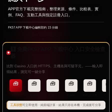
APP官方下載完整指南，整理來源、條件、比較表、實
例、FAQ、互動工具與指定註冊入口。
FK57 APP 下載中心編輯部
約 15 分鐘
🧮 免費FK57 APP 下載中心 入口安全檢查
器
比對 Casino 入口的 HTTPS、主機名與可疑字元。——輸入即
得結果，測完可一鍵分享
🧰
🧰
🧰
🧰
🧰
🧰
FK57
Casin
Casin
Casin
遊戲說法查
Casi
工具狀態
可立即使用・純前端計算・結果只存在本機・完成後可分享