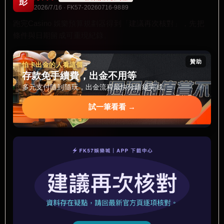
彭
2026/7/16 · FK57-20260716-9889
跑完Casino 娛樂預算規劃器得到「建議再次核對」，先把
條件與日期留成可重現紀錄。
贊助
怕卡出金的人看這個
存款免手續費，出金不用等
多元支付隨到隨玩，出金流程最快分鐘級完成。
試一筆看看 →