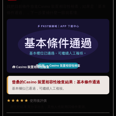
我把目前條件放進Casino 裝置相容性檢查，結果是「基本
條件通過」，下一步要補什麼一眼就看懂。
🧰 Casino 裝置相容性檢查
曾桑的Casino 裝置相容性檢查結果：基本條件通過
基本欄位已通過，可繼續人工複核。
★★★★★
使用後評價
測完把結果頁分享出去，其他人也能用同條件重測。