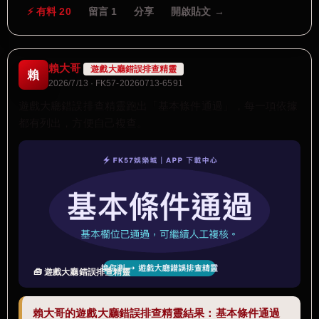
⚡ 有料 20
留言 1
分享
開啟貼文 →
賴大哥
遊戲大廳錯誤排查精靈
賴
2026/7/13 · FK57-20260713-6591
遊戲大廳錯誤排查精靈跑出「基本條件通過」，每一項依據
都有列出，方便自己複查。
🧰 遊戲大廳錯誤排查精靈
賴大哥的遊戲大廳錯誤排查精靈結果：基本條件通過