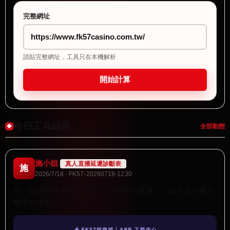
完整網址
請貼完整網址，工具只在本機解析
開始計算
今日工具結果
全部動態
施小姐
真人直播延遲診斷表
施
2026/7/18 · FK57-20260718-1230
同一組資料再測一次仍是「基本條件通過」，比只靠印象判
斷清楚很多。