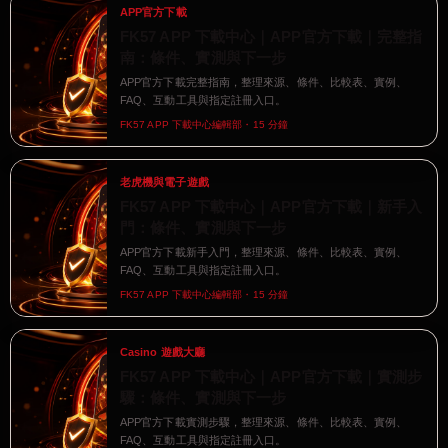
APP官方下載
FK57 APP 下載中心｜APP官方下載｜完整指
南：條件、實測與下一步
APP官方下載完整指南，整理來源、條件、比較表、實例、
FAQ、互動工具與指定註冊入口。
FK57 APP 下載中心編輯部・15 分鐘
老虎機與電子遊戲
FK57 APP 下載中心｜APP官方下載｜新手入
門：條件、實測與下一步
APP官方下載新手入門，整理來源、條件、比較表、實例、
FAQ、互動工具與指定註冊入口。
FK57 APP 下載中心編輯部・15 分鐘
Casino 遊戲大廳
FK57 APP 下載中心｜APP官方下載｜實測步
驟：條件、實測與下一步
APP官方下載實測步驟，整理來源、條件、比較表、實例、
FAQ、互動工具與指定註冊入口。