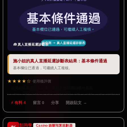
🧰 真人直播延遲診斷表
施小姐的真人直播延遲診斷表結果：基本條件通過
基本欄位已通過，可繼續人工複核。
★★★★☆
使用後評價
測完把結果頁分享出去，其他人也能用同條件重測。
⚡ 有料 4
留言 0
分享
開啟貼文 →
彭同學
Casino 娛樂預算規劃器