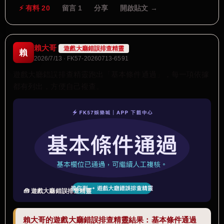
⚡ 有料 20
留言 1
分享
開啟貼文 →
賴大哥
遊戲大廳錯誤排查精靈
賴
2026/7/13 · FK57-20260713-6591
遊戲大廳錯誤排查精靈跑出「基本條件通過」，每一項依據
都有列出，方便自己複查。
🧰 遊戲大廳錯誤排查精靈
賴大哥的遊戲大廳錯誤排查精靈結果：基本條件通過