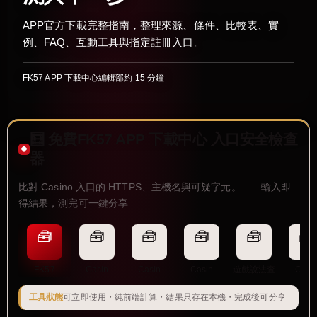
APP官方下載完整指南，整理來源、條件、比較表、實
例、FAQ、互動工具與指定註冊入口。
FK57 APP 下載中心編輯部
約 15 分鐘
🧮 免費FK57 APP 下載中心 入口安全檢查
器
比對 Casino 入口的 HTTPS、主機名與可疑字元。——輸入即
得結果，測完可一鍵分享
🧰
🧰
🧰
🧰
🧰
🧰
FK57
Casin
Casin
Casin
遊戲說法查
Casi
工具狀態
可立即使用・純前端計算・結果只存在本機・完成後可分享