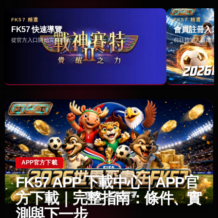
FK57 精選
FK57 精選
FK57 快速導覽
會員註冊入
從官方入口開始完整體驗 →
前往指定入口建立
APP官方下載
FK57 APP 下載中心｜APP官
方下載｜完整指南：條件、實
測與下一步