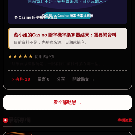
🔁 Casino 賠率機率換算器
蔡小姐的Casino 賠率機率換算器結果：需要補資料
目前資料不足，先補齊來源、日期或輸入。
★★★★★
使用後評價
結果頁做得很清楚，一眼看懂目前條件落在哪一型。
⚡ 有料 19
留言 0
分享
開啟貼文 →
看全部動態 →
最新專欄
專欄總覽