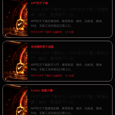
APP官方下載
FK57 APP 下載中心｜APP官方下載｜完整指
南：條件、實測與下一步
APP官方下載完整指南，整理來源、條件、比較表、實例、
FAQ、互動工具與指定註冊入口。
FK57 APP 下載中心編輯部・15 分鐘
老虎機與電子遊戲
FK57 APP 下載中心｜APP官方下載｜新手入
門：條件、實測與下一步
APP官方下載新手入門，整理來源、條件、比較表、實例、
FAQ、互動工具與指定註冊入口。
FK57 APP 下載中心編輯部・15 分鐘
Casino 遊戲大廳
FK57 APP 下載中心｜APP官方下載｜實測步
驟：條件、實測與下一步
APP官方下載實測步驟，整理來源、條件、比較表、實例、
FAQ、互動工具與指定註冊入口。