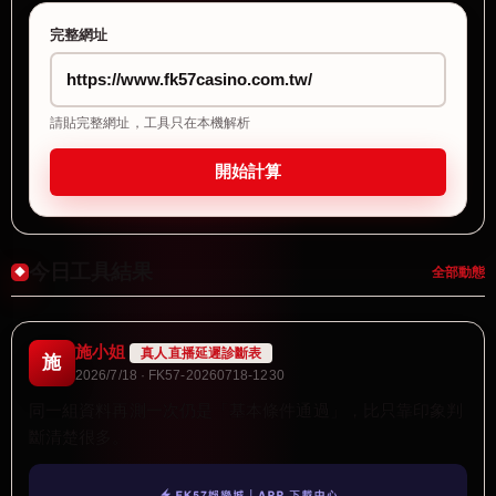
完整網址
請貼完整網址，工具只在本機解析
開始計算
今日工具結果
全部動態
施小姐
真人直播延遲診斷表
施
2026/7/18 · FK57-20260718-1230
同一組資料再測一次仍是「基本條件通過」，比只靠印象判
斷清楚很多。