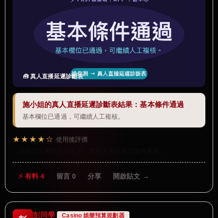
🧰 真人直播延遲診斷表
施小姐的真人直播延遲診斷表結果：基本條件通過
基本欄位已通過，可繼續人工複核。
★★★★☆
使用後評價
測完把結果頁分享出去，其他人也能用同條件重測。
⚡ 有料 4
留言 0
分享
開啟貼文 →
彭同學
Casino 娛樂預算規劃器