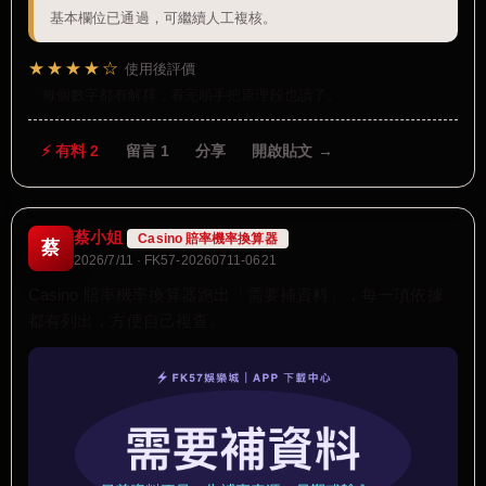
基本欄位已通過，可繼續人工複核。
★★★★☆
使用後評價
每個數字都有解釋，看完順手把原理段也讀了。
⚡ 有料 2
留言 1
分享
開啟貼文 →
蔡小姐
Casino 賠率機率換算器
蔡
2026/7/11 · FK57-20260711-0621
Casino 賠率機率換算器跑出「需要補資料」，每一項依據
都有列出，方便自己複查。