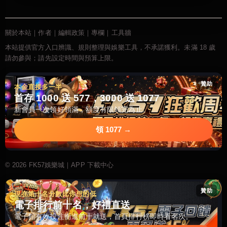
關於本站
｜
作者
｜
編輯政策
｜
專欄
｜
工具牆
本站提供官方入口辨識、規則整理與娛樂工具，不承諾獲利。未滿 18 歲
請勿參與；請先設定時間與預算上限。
贊助
本金直接多一半
首存 1000 送 577，3000 送 1077
新會員一次領好領滿，額度有限領完為止。
領 1077 →
© 2026 FK57娛樂城｜APP 下載中心
贊助
現在第十名分數比你想的低
電子排行前十名，好禮直送
電子館有效投注衝進前十就送，首頁排行榜即時看名次。