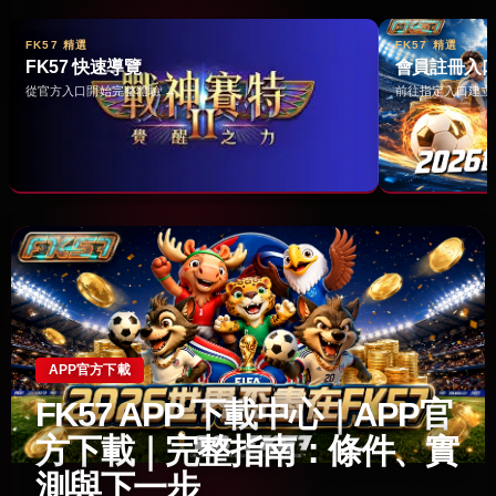
FK57 精選
FK57 精選
FK57 快速導覽
會員註冊入
從官方入口開始完整體驗 →
前往指定入口建立
APP官方下載
FK57 APP 下載中心｜APP官
方下載｜完整指南：條件、實
測與下一步