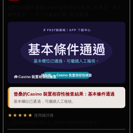
我把目前條件放進Casino 裝置相容性檢查，結果是「基本
條件通過」，下一步要補什麼一眼就看懂。
🧰 Casino 裝置相容性檢查
曾桑的Casino 裝置相容性檢查結果：基本條件通過
基本欄位已通過，可繼續人工複核。
★★★★★
使用後評價
測完把結果頁分享出去，其他人也能用同條件重測。