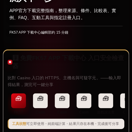
APP官方下載完整指南，整理來源、條件、比較表、實
例、FAQ、互動工具與指定註冊入口。
FK57 APP 下載中心編輯部
約 15 分鐘
🧮 免費FK57 APP 下載中心 入口安全檢查
器
比對 Casino 入口的 HTTPS、主機名與可疑字元。——輸入即
得結果，測完可一鍵分享
🧰
🧰
🧰
🧰
🧰
🧰
FK57
Casin
Casin
Casin
遊戲說法查
Casi
工具狀態
可立即使用・純前端計算・結果只存在本機・完成後可分享