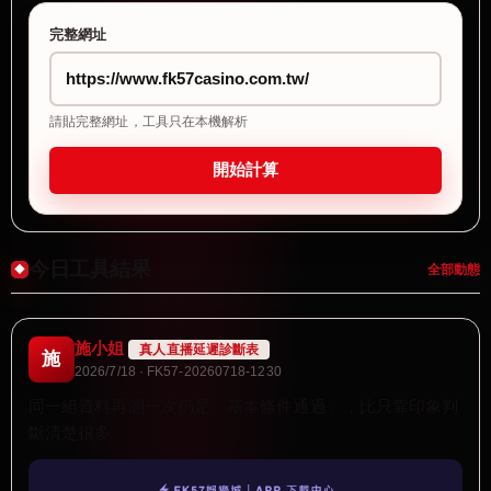
完整網址
請貼完整網址，工具只在本機解析
開始計算
今日工具結果
全部動態
施小姐
真人直播延遲診斷表
施
2026/7/18 · FK57-20260718-1230
同一組資料再測一次仍是「基本條件通過」，比只靠印象判
斷清楚很多。