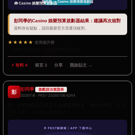
🧰 Casino 娛樂預算規劃器
彭同學的Casino 娛樂預算規劃器結果：建議再次核對
資料存在疑點，請回最新官方頁逐項核對。
★★★★★
使用後評價
免費還做到這樣，已收進書籤慢慢研究。
⚡ 有料 4
留言 3
分享
開啟貼文 →
彭同學
遊戲說法查證表
彭
2026/7/6 · FK57-20260706-6244
第一次把遊戲說法查證表做成完整檢查，我的結果是「可進
入下一步」，分享給需要的人。