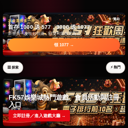
贊助
本金直接多一半
首存 1000 送 577，3000 送 1077
新會員一次領好領滿，額度有限領完為止。
領 1077 →
⚡ 熱門
☰ 探索
FK57廣告｜贊助
FK57娛樂城熱門遊戲、會員活動與註冊
入口
立即註冊／進入遊戲大廳 →