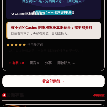
🔁 Casino 賠率機率換算器
蔡小姐的Casino 賠率機率換算器結果：需要補資料
目前資料不足，先補齊來源、日期或輸入。
★★★★★
使用後評價
結果頁做得很清楚，一眼看懂目前條件落在哪一型。
⚡ 有料 19
留言 0
分享
開啟貼文 →
看全部動態 →
最新專欄
專欄總覽