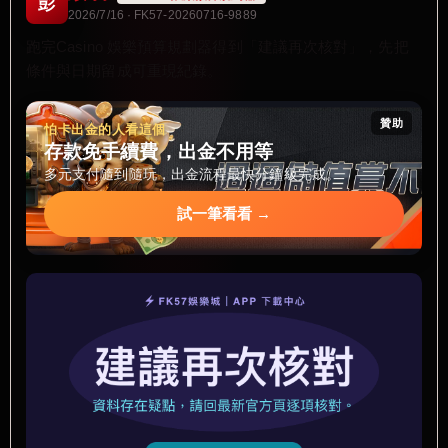
彭
2026/7/16 · FK57-20260716-9889
跑完Casino 娛樂預算規劃器得到「建議再次核對」，先把
條件與日期留成可重現紀錄。
贊助
怕卡出金的人看這個
存款免手續費，出金不用等
多元支付隨到隨玩，出金流程最快分鐘級完成。
試一筆看看 →